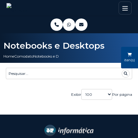
Notebooks e Desktops
Home
Comodato
Notebooks e Desktops
iten(s)
Exibir
Por página