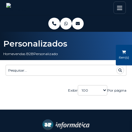
Personalizados
Home
vendas B2B
Personalizados
iten(s)
Exibir
Por página