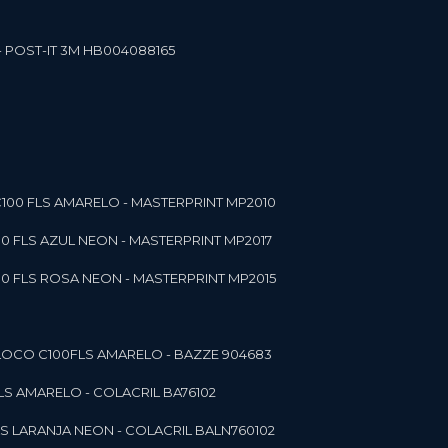
- POST-IT 3M HB004088165
C100 FLS AMARELO - MASTERPRINT MP2010
00 FLS AZUL NEON - MASTERPRINT MP2017
00 FLS ROSA NEON - MASTERPRINT MP2015
 BLOCO C100FLS AMARELO - BAZZE 904683
FLS AMARELO - COLACRIL BA76102
LS LARANJA NEON - COLACRIL BALN760102