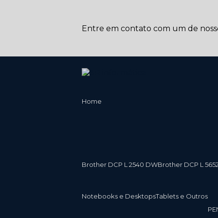
Entre em contato com um de nossos
Home
Brother DCP L 2540 DW
Brother DCP L 565
Notebooks e Desktops
Tablets e Outros
P