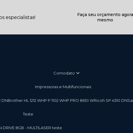
Faça seu orçamento agor
 especialistas!
mesmo
Comodato
Impressoras e Multifuncionais
2 DN
Brother HL 1212 W
HP P 1102 W
HP PRO 8610 W
Ricoh SP 4510 DN
S
teste
EN DRIVE 8GB - MULTILASER teste