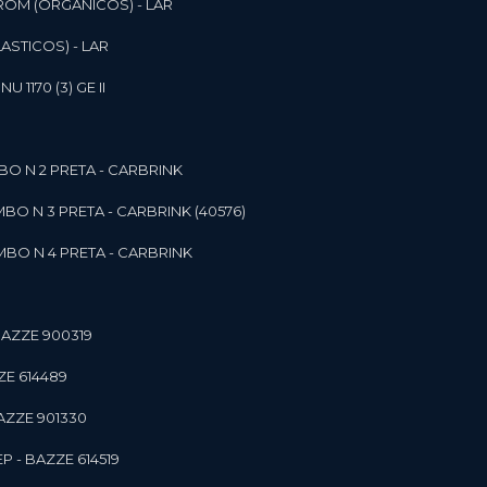
ROM (ORGANICOS) - LAR
ASTICOS) - LAR
1170 (3) GE II
O N 2 PRETA - CARBRINK
BO N 3 PRETA - CARBRINK (40576)
BO N 4 PRETA - CARBRINK
BAZZE 900319
ZE 614489
AZZE 901330
 - BAZZE 614519