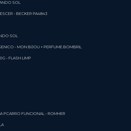
RANDO SOL
ESCER - BECKER PA4843
ANDO SOL
RGENICO - MON BIJOU + PERFUME BOMBRIL
0G - FLASH LIMP
ELA PCARRO FUNCIONAL - ROMHER
LA