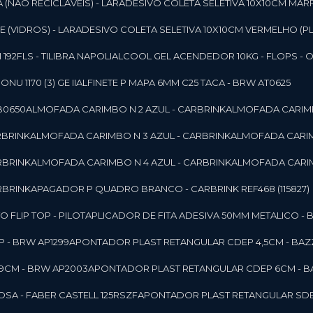
 (NAO RECICLAVEIS) - LAR
ADESIVO COLETA SELETIVA 10X10CM MAR
 (VIDROS) - LAR
ADESIVO COLETA SELETIVA 10X10CM VERMELHO (PL
92FLS - TILIBRA NAPOLI
ALCOOL GEL ACENDEDOR 10KG - FLOPS - ONU 
U 1170 (3) GE II
ALFINETE P MAPA 6MM C25 TACA - BRW AT0625
B0650
ALMOFADA CARIMBO N 2 AZUL - CARBRINK
ALMOFADA CARIMB
RBRINK
ALMOFADA CARIMBO N 3 AZUL - CARBRINK
ALMOFADA CARIM
RBRINK
ALMOFADA CARIMBO N 4 AZUL - CARBRINK
ALMOFADA CARIM
RBRINK
APAGADOR P QUADRO BRANCO - CARBRINK REF468 (115827)
FLIP TOP - PILOT
APLICADOR DE FITA ADESIVA 50MM METALICO - 
 - BRW AP1299
APONTADOR PLAST RETANGULAR CDEP 4,5CM - BAZ
9CM - BRW AP2003
APONTADOR PLAST RETANGULAR CDEP 6CM - B
SA - FABER CASTELL 125RSZF
APONTADOR PLAST RETANGULAR SDEP