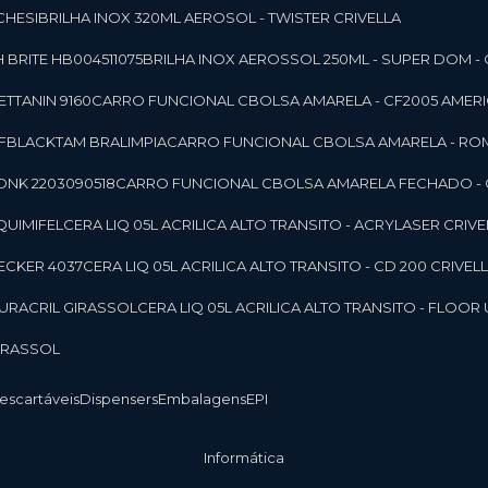
CHESI
BRILHA INOX 320ML AEROSOL - TWISTER CRIVELLA
 BRITE HB004511075
BRILHA INOX AEROSSOL 250ML - SUPER DOM - 
TTANIN 9160
CARRO FUNCIONAL CBOLSA AMARELA - CF2005 AMERI
CFBLACKTAM BRALIMPIA
CARRO FUNCIONAL CBOLSA AMARELA - R
ONK 2203090518
CARRO FUNCIONAL CBOLSA AMARELA FECHADO -
 QUIMIFEL
CERA LIQ 05L ACRILICA ALTO TRANSITO - ACRYLASER CRIVE
BECKER 4037
CERA LIQ 05L ACRILICA ALTO TRANSITO - CD 200 CRIVEL
 DURACRIL GIRASSOL
CERA LIQ 05L ACRILICA ALTO TRANSITO - FLO
GIRASSOL
Descartáveis
Dispensers
Embalagens
EPI
Informática