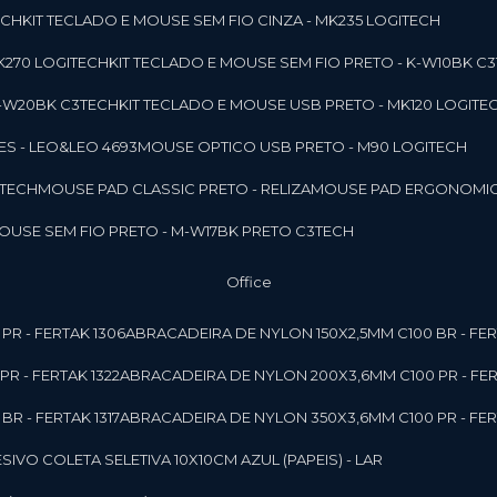
ECH
KIT TECLADO E MOUSE SEM FIO CINZA - MK235 LOGITECH
MK270 LOGITECH
KIT TECLADO E MOUSE SEM FIO PRETO - K-W10BK C
 K-W20BK C3TECH
KIT TECLADO E MOUSE USB PRETO - MK120 LOGITE
S - LEO&LEO 4693
MOUSE OPTICO USB PRETO - M90 LOGITECH
3TECH
MOUSE PAD CLASSIC PRETO - RELIZA
MOUSE PAD ERGONOMIC
MOUSE SEM FIO PRETO - M-W17BK PRETO C3TECH
Office
PR - FERTAK 1306
ABRACADEIRA DE NYLON 150X2,5MM C100 BR - FER
R - FERTAK 1322
ABRACADEIRA DE NYLON 200X3,6MM C100 PR - FER
R - FERTAK 1317
ABRACADEIRA DE NYLON 350X3,6MM C100 PR - FER
ESIVO COLETA SELETIVA 10X10CM AZUL (PAPEIS) - LAR