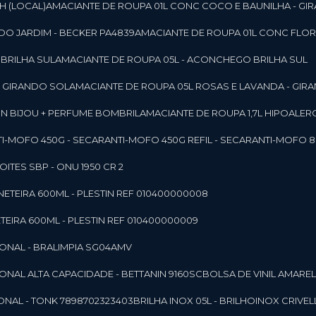
SH (LOCAL)
AMACIANTE DE ROUPA 01L CONC COCO E BAUNILHA - GI
DO JARDIM - BECKER PA4839
AMACIANTE DE ROUPA 01L CONC FLOR
 BRILHA SUL
AMACIANTE DE ROUPA 05L - ACONCHEGO BRILHA SUL
 - GIRANDO SOL
AMACIANTE DE ROUPA 05L ROSAS E LAVANDA - GIR
MON BIJOU + PERFUME BOMBRIL
AMACIANTE DE ROUPA 1,7L HIPOALE
NTI-MOFO 450G - SECAR
ANTI-MOFO 450G REFIL - SECAR
ANTI-MOFO 8
NOITES SBP - ONU 1950 CR 2
NETEIRA 600ML - PLESTIN REF 010400000008
TEIRA 600ML - PLESTIN REF 010400000009
IONAL - BRALIMPIA SG04AMV
IONAL ALTA CAPACIDADE - BETTANIN 9160SC
BOLSA DE VINIL AMAR
ONAL - TONK 7898702323403
BRILHA INOX 05L - BRILHOINOX CRIVEL