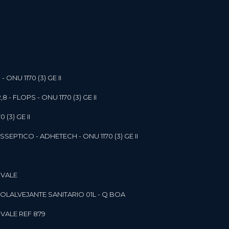
- ONU 1170 (3) GE II
,8 - FLOPS - ONU 1170 (3) GE II
 (3) GE II
SEPTICO - ADHETECH - ONU 1170 (3) GE II
 VALE
SOL
ALVEJANTE SANITARIO 01L - Q BOA
 VALE REF 879