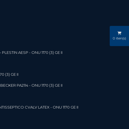
0
iten(s)
LESTIN AESP - ONU 1170 (3) GE II
 (3) GE II
ECKER PA2114 - ONU 1170 (3) GE II
NTISSEPTICO CVALV LATEX - ONU 1170 GE II