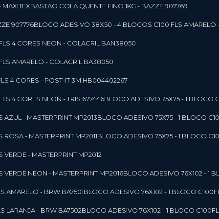
- MAXITEX
BASTAO COLA QUENTE FINO 1KG - BAZZE 907769
ZE 907776
BLOCO ADESIVO 38X50 - 4 BLOCOS C100 FLS AMARELO 
0FLS 4 CORES NEON - COLACRIL BAN38050
0FLS AMARELO - COLACRIL BA38050
LS 4 CORES - POST-IT 3M HB004402267
LS 4 CORES NEON - TRIS 677446
BLOCO ADESIVO 75X75 - 1 BLOCO 
LS AZUL - MASTERPRINT MP2013
BLOCO ADESIVO 75X75 - 1 BLOCO C1
LS ROSA - MASTERPRINT MP2011
BLOCO ADESIVO 75X75 - 1 BLOCO C1
LS VERDE - MASTERPRINT MP2012
LS VERDE NEON - MASTERPRINT MP2016
BLOCO ADESIVO 76X102 - 1
LS AMARELO - BRW BA7501
BLOCO ADESIVO 76X102 - 1 BLOCO C100
LS LARANJA - BRW BA7502
BLOCO ADESIVO 76X102 - 1 BLOCO C100F