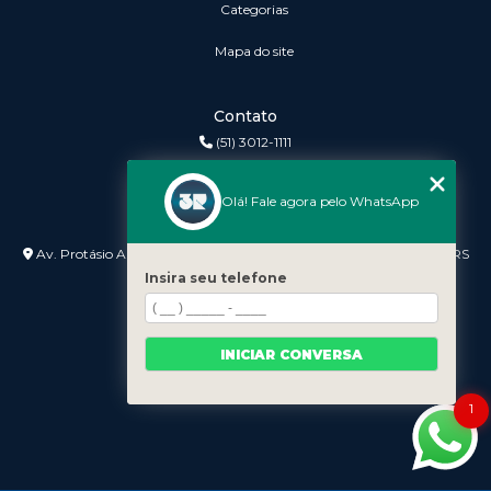
Categorias
Mapa do site
Contato
(51) 3012-1111
3r@3rinformatica.com.br
Olá! Fale agora pelo WhatsApp
Endereço
Av. Protásio Alves nº 3240 Lojas 7 e 8 - Petrópolis - Porto Alegre - RS
- 90410-007
Insira seu telefone
INICIAR CONVERSA
1