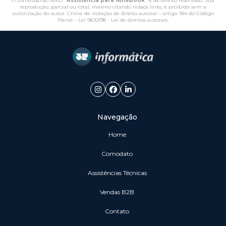
O conteúdo do texto "
Assistência para Notebook
" é de direito reservado. Sua
reprodução, parcial ou total, mesmo citando nossos links, é proibida sem a
autorização do autor. Crime de violação de direito autoral – artigo 184 do Código
Penal –
Lei 9610/98 - Lei de direitos autorais
.
Navegação
Home
Comodato
Assistências Técnicas
vendas B2B
Contato