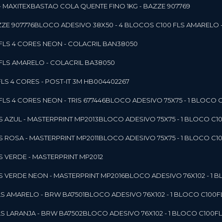
- MAXITEX
BASTAO COLA QUENTE FINO 1KG - BAZZE 907769
ZE 907776
BLOCO ADESIVO 38X50 - 4 BLOCOS C100 FLS AMARELO 
0FLS 4 CORES NEON - COLACRIL BAN38050
0FLS AMARELO - COLACRIL BA38050
LS 4 CORES - POST-IT 3M HB004402267
LS 4 CORES NEON - TRIS 677446
BLOCO ADESIVO 75X75 - 1 BLOCO 
LS AZUL - MASTERPRINT MP2013
BLOCO ADESIVO 75X75 - 1 BLOCO C1
LS ROSA - MASTERPRINT MP2011
BLOCO ADESIVO 75X75 - 1 BLOCO C1
LS VERDE - MASTERPRINT MP2012
LS VERDE NEON - MASTERPRINT MP2016
BLOCO ADESIVO 76X102 - 1
LS AMARELO - BRW BA7501
BLOCO ADESIVO 76X102 - 1 BLOCO C100
LS LARANJA - BRW BA7502
BLOCO ADESIVO 76X102 - 1 BLOCO C100F