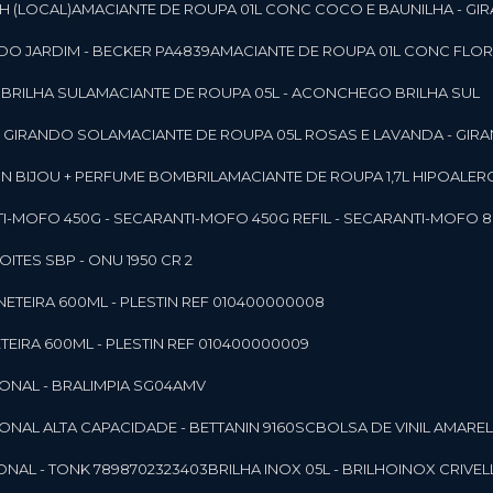
SH (LOCAL)
AMACIANTE DE ROUPA 01L CONC COCO E BAUNILHA - GI
DO JARDIM - BECKER PA4839
AMACIANTE DE ROUPA 01L CONC FLOR
 BRILHA SUL
AMACIANTE DE ROUPA 05L - ACONCHEGO BRILHA SUL
 - GIRANDO SOL
AMACIANTE DE ROUPA 05L ROSAS E LAVANDA - GIR
MON BIJOU + PERFUME BOMBRIL
AMACIANTE DE ROUPA 1,7L HIPOALE
NTI-MOFO 450G - SECAR
ANTI-MOFO 450G REFIL - SECAR
ANTI-MOFO 8
NOITES SBP - ONU 1950 CR 2
NETEIRA 600ML - PLESTIN REF 010400000008
TEIRA 600ML - PLESTIN REF 010400000009
IONAL - BRALIMPIA SG04AMV
IONAL ALTA CAPACIDADE - BETTANIN 9160SC
BOLSA DE VINIL AMAR
ONAL - TONK 7898702323403
BRILHA INOX 05L - BRILHOINOX CRIVEL