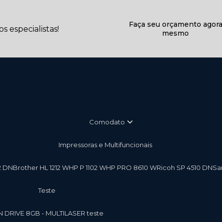
Faça seu orçamento agor
 especialistas!
mesmo
Comodato
Impressoras e Multifuncionais
2 DN
Brother HL 1212 W
HP P 1102 W
HP PRO 8610 W
Ricoh SP 4510 DN
S
teste
EN DRIVE 8GB - MULTILASER teste