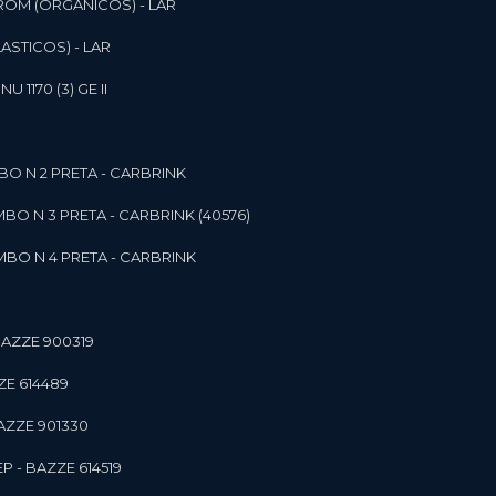
ROM (ORGANICOS) - LAR
ASTICOS) - LAR
1170 (3) GE II
O N 2 PRETA - CARBRINK
BO N 3 PRETA - CARBRINK (40576)
BO N 4 PRETA - CARBRINK
BAZZE 900319
ZE 614489
AZZE 901330
 - BAZZE 614519