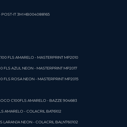
- POST-IT 3M HB004088165
C100 FLS AMARELO - MASTERPRINT MP2010
00 FLS AZUL NEON - MASTERPRINT MP2017
00 FLS ROSA NEON - MASTERPRINT MP2015
 BLOCO C100FLS AMARELO - BAZZE 904683
FLS AMARELO - COLACRIL BA76102
LS LARANJA NEON - COLACRIL BALN760102