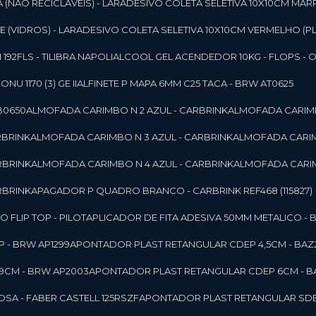
 (NAO RECICLAVEIS) - LAR
ADESIVO COLETA SELETIVA 10X10CM MAR
 (VIDROS) - LAR
ADESIVO COLETA SELETIVA 10X10CM VERMELHO (PL
92FLS - TILIBRA NAPOLI
ALCOOL GEL ACENDEDOR 10KG - FLOPS - ONU 
U 1170 (3) GE II
ALFINETE P MAPA 6MM C25 TACA - BRW AT0625
B0650
ALMOFADA CARIMBO N 2 AZUL - CARBRINK
ALMOFADA CARIMB
RBRINK
ALMOFADA CARIMBO N 3 AZUL - CARBRINK
ALMOFADA CARIM
RBRINK
ALMOFADA CARIMBO N 4 AZUL - CARBRINK
ALMOFADA CARIM
RBRINK
APAGADOR P QUADRO BRANCO - CARBRINK REF468 (115827)
FLIP TOP - PILOT
APLICADOR DE FITA ADESIVA 50MM METALICO - 
 - BRW AP1299
APONTADOR PLAST RETANGULAR CDEP 4,5CM - BAZ
9CM - BRW AP2003
APONTADOR PLAST RETANGULAR CDEP 6CM - B
SA - FABER CASTELL 125RSZF
APONTADOR PLAST RETANGULAR SDEP