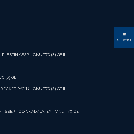
0
iten(s)
LESTIN AESP - ONU 1170 (3) GE II
 (3) GE II
ECKER PA2114 - ONU 1170 (3) GE II
NTISSEPTICO CVALV LATEX - ONU 1170 GE II