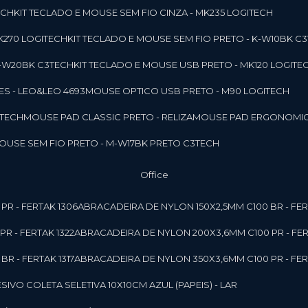
ECH
KIT TECLADO E MOUSE SEM FIO CINZA - MK235 LOGITECH
MK270 LOGITECH
KIT TECLADO E MOUSE SEM FIO PRETO - K-W10BK C
 K-W20BK C3TECH
KIT TECLADO E MOUSE USB PRETO - MK120 LOGITE
S - LEO&LEO 4693
MOUSE OPTICO USB PRETO - M90 LOGITECH
3TECH
MOUSE PAD CLASSIC PRETO - RELIZA
MOUSE PAD ERGONOMIC
MOUSE SEM FIO PRETO - M-W17BK PRETO C3TECH
Office
PR - FERTAK 1306
ABRACADEIRA DE NYLON 150X2,5MM C100 BR - FER
R - FERTAK 1322
ABRACADEIRA DE NYLON 200X3,6MM C100 PR - FER
R - FERTAK 1317
ABRACADEIRA DE NYLON 350X3,6MM C100 PR - FER
ESIVO COLETA SELETIVA 10X10CM AZUL (PAPEIS) - LAR