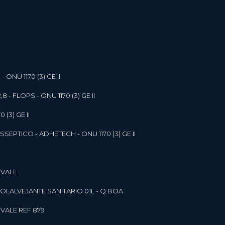
- ONU 1170 (3) GE II
,8 - FLOPS - ONU 1170 (3) GE II
 (3) GE II
SEPTICO - ADHETECH - ONU 1170 (3) GE II
 VALE
SOL
ALVEJANTE SANITARIO 01L - Q BOA
 VALE REF 879