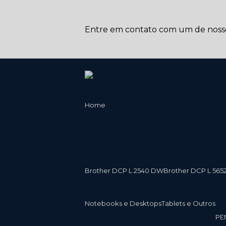
Entre em contato com um de nossos
Home
Brother DCP L 2540 DW
Brother DCP L 565
Notebooks e Desktops
Tablets e Outros
P