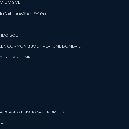
RANDO SOL
ESCER - BECKER PA4843
ANDO SOL
RGENICO - MON BIJOU + PERFUME BOMBRIL
0G - FLASH LIMP
ELA PCARRO FUNCIONAL - ROMHER
LA