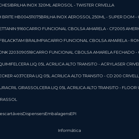
CHESI
BRILHA INOX 320ML AEROSOL - TWISTER CRIVELLA
 BRITE HB004511075
BRILHA INOX AEROSSOL 250ML - SUPER DOM - 
TTANIN 9160
CARRO FUNCIONAL CBOLSA AMARELA - CF2005 AMERI
CFBLACKTAM BRALIMPIA
CARRO FUNCIONAL CBOLSA AMARELA - R
ONK 2203090518
CARRO FUNCIONAL CBOLSA AMARELA FECHADO -
 QUIMIFEL
CERA LIQ 05L ACRILICA ALTO TRANSITO - ACRYLASER CRIVE
BECKER 4037
CERA LIQ 05L ACRILICA ALTO TRANSITO - CD 200 CRIVEL
 DURACRIL GIRASSOL
CERA LIQ 05L ACRILICA ALTO TRANSITO - FLO
GIRASSOL
Descartáveis
Dispensers
Embalagens
EPI
Informática