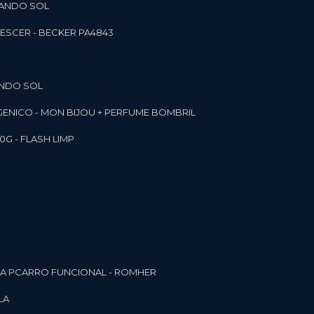
RANDO SOL
ESCER - BECKER PA4843
ANDO SOL
RGENICO - MON BIJOU + PERFUME BOMBRIL
0G - FLASH LIMP
ELA PCARRO FUNCIONAL - ROMHER
LA