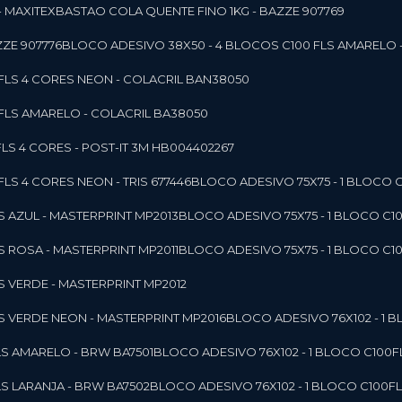
- MAXITEX
BASTAO COLA QUENTE FINO 1KG - BAZZE 907769
ZE 907776
BLOCO ADESIVO 38X50 - 4 BLOCOS C100 FLS AMARELO 
0FLS 4 CORES NEON - COLACRIL BAN38050
0FLS AMARELO - COLACRIL BA38050
LS 4 CORES - POST-IT 3M HB004402267
LS 4 CORES NEON - TRIS 677446
BLOCO ADESIVO 75X75 - 1 BLOCO 
LS AZUL - MASTERPRINT MP2013
BLOCO ADESIVO 75X75 - 1 BLOCO C1
LS ROSA - MASTERPRINT MP2011
BLOCO ADESIVO 75X75 - 1 BLOCO C1
LS VERDE - MASTERPRINT MP2012
LS VERDE NEON - MASTERPRINT MP2016
BLOCO ADESIVO 76X102 - 1
LS AMARELO - BRW BA7501
BLOCO ADESIVO 76X102 - 1 BLOCO C100
LS LARANJA - BRW BA7502
BLOCO ADESIVO 76X102 - 1 BLOCO C100F