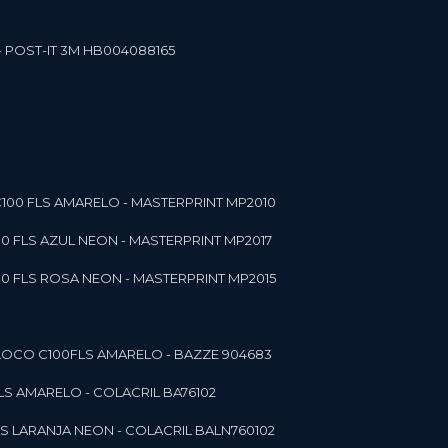
- POST-IT 3M HB004088165
C100 FLS AMARELO - MASTERPRINT MP2010
00 FLS AZUL NEON - MASTERPRINT MP2017
00 FLS ROSA NEON - MASTERPRINT MP2015
 BLOCO C100FLS AMARELO - BAZZE 904683
FLS AMARELO - COLACRIL BA76102
LS LARANJA NEON - COLACRIL BALN760102