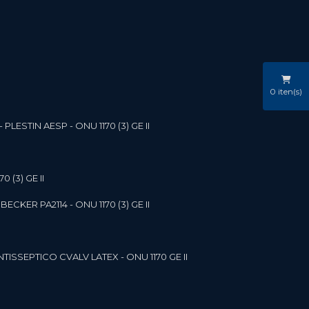
0
iten(s)
LESTIN AESP - ONU 1170 (3) GE II
 (3) GE II
ECKER PA2114 - ONU 1170 (3) GE II
NTISSEPTICO CVALV LATEX - ONU 1170 GE II