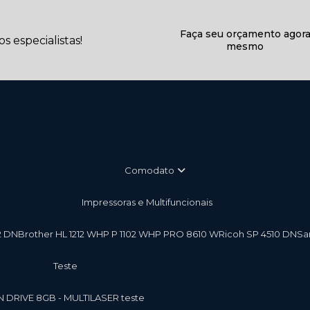
Faça seu orçamento agor
 especialistas!
mesmo
Comodato
Impressoras e Multifuncionais
2 DN
Brother HL 1212 W
HP P 1102 W
HP PRO 8610 W
Ricoh SP 4510 DN
S
teste
EN DRIVE 8GB - MULTILASER teste