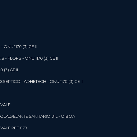
- ONU 1170 (3) GE II
,8 - FLOPS - ONU 1170 (3) GE II
 (3) GE II
SEPTICO - ADHETECH - ONU 1170 (3) GE II
 VALE
SOL
ALVEJANTE SANITARIO 01L - Q BOA
 VALE REF 879