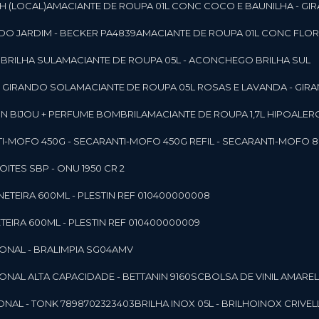
SH (LOCAL)
AMACIANTE DE ROUPA 01L CONC COCO E BAUNILHA - GI
DO JARDIM - BECKER PA4839
AMACIANTE DE ROUPA 01L CONC FLOR
 BRILHA SUL
AMACIANTE DE ROUPA 05L - ACONCHEGO BRILHA SUL
 - GIRANDO SOL
AMACIANTE DE ROUPA 05L ROSAS E LAVANDA - GIR
MON BIJOU + PERFUME BOMBRIL
AMACIANTE DE ROUPA 1,7L HIPOALE
NTI-MOFO 450G - SECAR
ANTI-MOFO 450G REFIL - SECAR
ANTI-MOFO 8
NOITES SBP - ONU 1950 CR 2
NETEIRA 600ML - PLESTIN REF 010400000008
TEIRA 600ML - PLESTIN REF 010400000009
IONAL - BRALIMPIA SG04AMV
IONAL ALTA CAPACIDADE - BETTANIN 9160SC
BOLSA DE VINIL AMAR
ONAL - TONK 7898702323403
BRILHA INOX 05L - BRILHOINOX CRIVEL