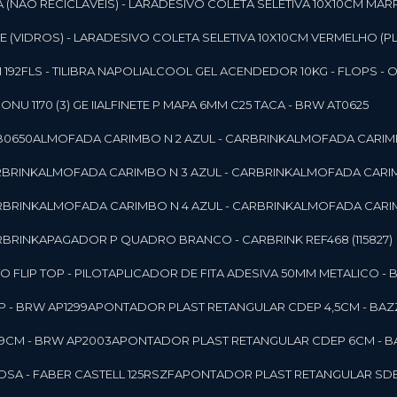
 (NAO RECICLAVEIS) - LAR
ADESIVO COLETA SELETIVA 10X10CM MAR
 (VIDROS) - LAR
ADESIVO COLETA SELETIVA 10X10CM VERMELHO (PL
92FLS - TILIBRA NAPOLI
ALCOOL GEL ACENDEDOR 10KG - FLOPS - ONU 
U 1170 (3) GE II
ALFINETE P MAPA 6MM C25 TACA - BRW AT0625
B0650
ALMOFADA CARIMBO N 2 AZUL - CARBRINK
ALMOFADA CARIMB
RBRINK
ALMOFADA CARIMBO N 3 AZUL - CARBRINK
ALMOFADA CARIM
RBRINK
ALMOFADA CARIMBO N 4 AZUL - CARBRINK
ALMOFADA CARIM
RBRINK
APAGADOR P QUADRO BRANCO - CARBRINK REF468 (115827)
FLIP TOP - PILOT
APLICADOR DE FITA ADESIVA 50MM METALICO - 
 - BRW AP1299
APONTADOR PLAST RETANGULAR CDEP 4,5CM - BAZ
9CM - BRW AP2003
APONTADOR PLAST RETANGULAR CDEP 6CM - B
SA - FABER CASTELL 125RSZF
APONTADOR PLAST RETANGULAR SDEP