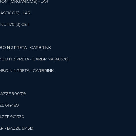
ROM (ORGANICOS) - LAR
ASTICOS) - LAR
1170 (3) GE II
O N 2 PRETA - CARBRINK
BO N 3 PRETA - CARBRINK (40576)
BO N 4 PRETA - CARBRINK
BAZZE 900319
ZE 614489
AZZE 901330
 - BAZZE 614519