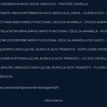
CHESI
BRILHA INOX 320ML AEROSOL - TWISTER CRIVELLA
 BRITE HB004511075
BRILHA INOX AEROSSOL 250ML - SUPER DOM - 
TTANIN 9160
CARRO FUNCIONAL CBOLSA AMARELA - CF2005 AMERI
CFBLACKTAM BRALIMPIA
CARRO FUNCIONAL CBOLSA AMARELA - R
ONK 2203090518
CARRO FUNCIONAL CBOLSA AMARELA FECHADO -
 QUIMIFEL
CERA LIQ 05L ACRILICA ALTO TRANSITO - ACRYLASER CRIVE
BECKER 4037
CERA LIQ 05L ACRILICA ALTO TRANSITO - CD 200 CRIVEL
 DURACRIL GIRASSOL
CERA LIQ 05L ACRILICA ALTO TRANSITO - FLO
GIRASSOL
Descartáveis
Dispensers
Embalagens
EPI
Informática