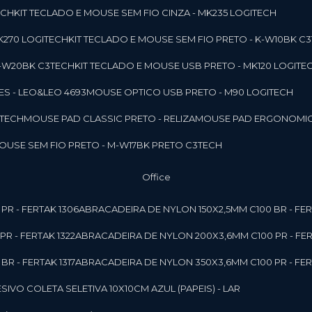
ECH
KIT TECLADO E MOUSE SEM FIO CINZA - MK235 LOGITECH
MK270 LOGITECH
KIT TECLADO E MOUSE SEM FIO PRETO - K-W10BK C
 K-W20BK C3TECH
KIT TECLADO E MOUSE USB PRETO - MK120 LOGITE
S - LEO&LEO 4693
MOUSE OPTICO USB PRETO - M90 LOGITECH
3TECH
MOUSE PAD CLASSIC PRETO - RELIZA
MOUSE PAD ERGONOMIC
MOUSE SEM FIO PRETO - M-W17BK PRETO C3TECH
Office
PR - FERTAK 1306
ABRACADEIRA DE NYLON 150X2,5MM C100 BR - FER
R - FERTAK 1322
ABRACADEIRA DE NYLON 200X3,6MM C100 PR - FER
R - FERTAK 1317
ABRACADEIRA DE NYLON 350X3,6MM C100 PR - FER
ESIVO COLETA SELETIVA 10X10CM AZUL (PAPEIS) - LAR