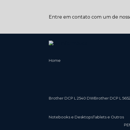
Entre em contato com um de nossos
Home
Brother DCP L 2540 DW
Brother DCP L 565
Notebooks e Desktops
Tablets e Outros
P