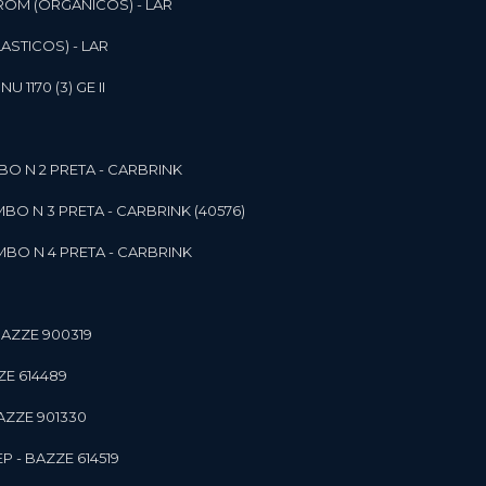
ROM (ORGANICOS) - LAR
ASTICOS) - LAR
1170 (3) GE II
O N 2 PRETA - CARBRINK
BO N 3 PRETA - CARBRINK (40576)
BO N 4 PRETA - CARBRINK
BAZZE 900319
ZE 614489
AZZE 901330
 - BAZZE 614519