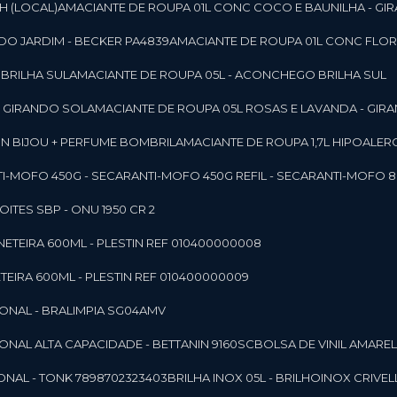
SH (LOCAL)
AMACIANTE DE ROUPA 01L CONC COCO E BAUNILHA - GI
DO JARDIM - BECKER PA4839
AMACIANTE DE ROUPA 01L CONC FLOR
 BRILHA SUL
AMACIANTE DE ROUPA 05L - ACONCHEGO BRILHA SUL
 - GIRANDO SOL
AMACIANTE DE ROUPA 05L ROSAS E LAVANDA - GIR
MON BIJOU + PERFUME BOMBRIL
AMACIANTE DE ROUPA 1,7L HIPOALE
NTI-MOFO 450G - SECAR
ANTI-MOFO 450G REFIL - SECAR
ANTI-MOFO 8
NOITES SBP - ONU 1950 CR 2
NETEIRA 600ML - PLESTIN REF 010400000008
TEIRA 600ML - PLESTIN REF 010400000009
IONAL - BRALIMPIA SG04AMV
IONAL ALTA CAPACIDADE - BETTANIN 9160SC
BOLSA DE VINIL AMAR
ONAL - TONK 7898702323403
BRILHA INOX 05L - BRILHOINOX CRIVEL