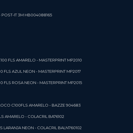
- POST-IT 3M HB004088165
C100 FLS AMARELO - MASTERPRINT MP2010
00 FLS AZUL NEON - MASTERPRINT MP2017
00 FLS ROSA NEON - MASTERPRINT MP2015
 BLOCO C100FLS AMARELO - BAZZE 904683
FLS AMARELO - COLACRIL BA76102
LS LARANJA NEON - COLACRIL BALN760102