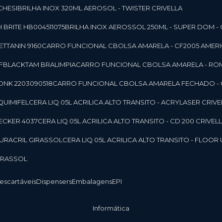
CHESI
BRILHA INOX 320ML AEROSOL - TWISTER CRIVELLA
 BRITE HB004511075
BRILHA INOX AEROSSOL 250ML - SUPER DOM - 
TTANIN 9160
CARRO FUNCIONAL CBOLSA AMARELA - CF2005 AMERI
CFBLACKTAM BRALIMPIA
CARRO FUNCIONAL CBOLSA AMARELA - R
ONK 2203090518
CARRO FUNCIONAL CBOLSA AMARELA FECHADO -
 QUIMIFEL
CERA LIQ 05L ACRILICA ALTO TRANSITO - ACRYLASER CRIVE
BECKER 4037
CERA LIQ 05L ACRILICA ALTO TRANSITO - CD 200 CRIVEL
 DURACRIL GIRASSOL
CERA LIQ 05L ACRILICA ALTO TRANSITO - FLO
GIRASSOL
Descartáveis
Dispensers
Embalagens
EPI
Informática