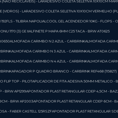
 (NAO RECICLAVEIS) - LAR
ADESIVO COLETA SELETIVA 10X10CM MAR
 (VIDROS) - LAR
ADESIVO COLETA SELETIVA 10X10CM VERMELHO (PL
92FLS - TILIBRA NAPOLI
ALCOOL GEL ACENDEDOR 10KG - FLOPS - ONU 
U 1170 (3) GE II
ALFINETE P MAPA 6MM C25 TACA - BRW AT0625
B0650
ALMOFADA CARIMBO N 2 AZUL - CARBRINK
ALMOFADA CARIMB
RBRINK
ALMOFADA CARIMBO N 3 AZUL - CARBRINK
ALMOFADA CARIM
RBRINK
ALMOFADA CARIMBO N 4 AZUL - CARBRINK
ALMOFADA CARIM
RBRINK
APAGADOR P QUADRO BRANCO - CARBRINK REF468 (115827)
FLIP TOP - PILOT
APLICADOR DE FITA ADESIVA 50MM METALICO - 
 - BRW AP1299
APONTADOR PLAST RETANGULAR CDEP 4,5CM - BAZ
9CM - BRW AP2003
APONTADOR PLAST RETANGULAR CDEP 6CM - B
SA - FABER CASTELL 125RSZF
APONTADOR PLAST RETANGULAR SDEP