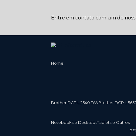
Entre em contato com um de nossos
Home
Brother DCP L 2540 DW
Brother DCP L 565
Notebooks e Desktops
Tablets e Outros
P