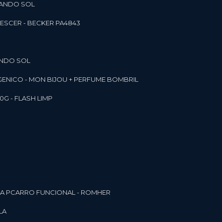
RANDO SOL
ESCER - BECKER PA4843
ANDO SOL
RGENICO - MON BIJOU + PERFUME BOMBRIL
0G - FLASH LIMP
ELA PCARRO FUNCIONAL - ROMHER
LA