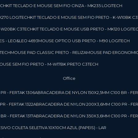
ECH
KIT TECLADO E MOUSE SEM FIO CINZA - MK235 LOGITECH
MK270 LOGITECH
KIT TECLADO E MOUSE SEM FIO PRETO - K-W10BK C
 K-W20BK C3TECH
KIT TECLADO E MOUSE USB PRETO - MK120 LOGITE
S - LEO&LEO 4693
MOUSE OPTICO USB PRETO - M90 LOGITECH
3TECH
MOUSE PAD CLASSIC PRETO - RELIZA
MOUSE PAD ERGONOMIC
MOUSE SEM FIO PRETO - M-W17BK PRETO C3TECH
Office
PR - FERTAK 1306
ABRACADEIRA DE NYLON 150X2,5MM C100 BR - FER
R - FERTAK 1322
ABRACADEIRA DE NYLON 200X3,6MM C100 PR - FER
R - FERTAK 1317
ABRACADEIRA DE NYLON 350X3,6MM C100 PR - FER
ESIVO COLETA SELETIVA 10X10CM AZUL (PAPEIS) - LAR