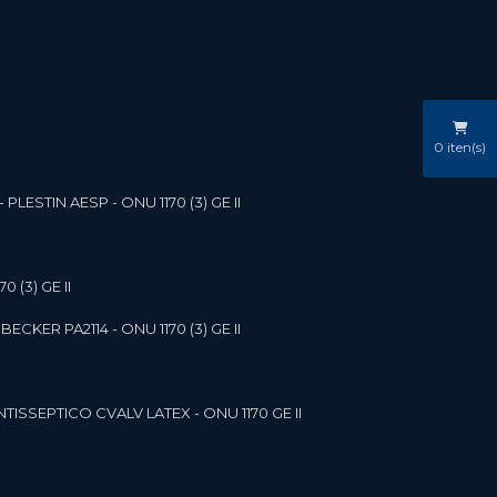
0
iten(s)
LESTIN AESP - ONU 1170 (3) GE II
 (3) GE II
ECKER PA2114 - ONU 1170 (3) GE II
NTISSEPTICO CVALV LATEX - ONU 1170 GE II