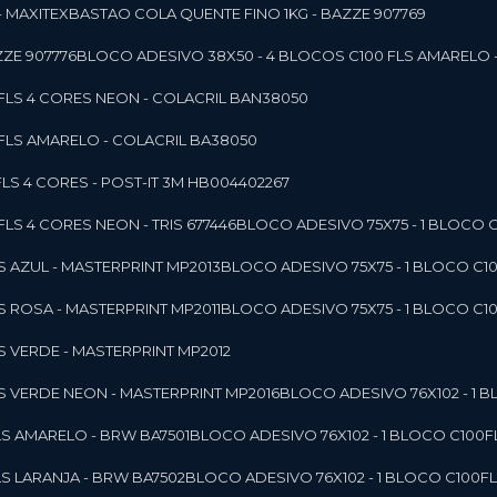
- MAXITEX
BASTAO COLA QUENTE FINO 1KG - BAZZE 907769
ZE 907776
BLOCO ADESIVO 38X50 - 4 BLOCOS C100 FLS AMARELO 
0FLS 4 CORES NEON - COLACRIL BAN38050
0FLS AMARELO - COLACRIL BA38050
LS 4 CORES - POST-IT 3M HB004402267
LS 4 CORES NEON - TRIS 677446
BLOCO ADESIVO 75X75 - 1 BLOCO 
LS AZUL - MASTERPRINT MP2013
BLOCO ADESIVO 75X75 - 1 BLOCO C1
LS ROSA - MASTERPRINT MP2011
BLOCO ADESIVO 75X75 - 1 BLOCO C1
LS VERDE - MASTERPRINT MP2012
LS VERDE NEON - MASTERPRINT MP2016
BLOCO ADESIVO 76X102 - 1
LS AMARELO - BRW BA7501
BLOCO ADESIVO 76X102 - 1 BLOCO C100
LS LARANJA - BRW BA7502
BLOCO ADESIVO 76X102 - 1 BLOCO C100F