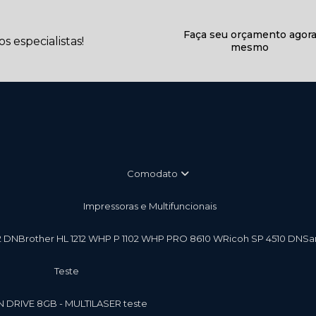
Faça seu orçamento agor
 especialistas!
mesmo
Comodato
Impressoras e Multifuncionais
2 DN
Brother HL 1212 W
HP P 1102 W
HP PRO 8610 W
Ricoh SP 4510 DN
S
teste
EN DRIVE 8GB - MULTILASER teste