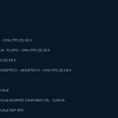
- ONU 1170 (3) GE II
,8 - FLOPS - ONU 1170 (3) GE II
 (3) GE II
SEPTICO - ADHETECH - ONU 1170 (3) GE II
 VALE
SOL
ALVEJANTE SANITARIO 01L - Q BOA
 VALE REF 879