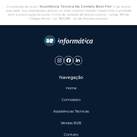
O conteúdo do texto "
Assistência Técnica Hp Contato Bom Fim
" é de direito
reservado. Sua reprodução, parcial ou total, mesmo citando nossos links, é proibida
sem a autorização do autor. Crime de violação de direito autoral – artigo 184 do
Código Penal –
Lei 9610/98 - Lei de direitos autorais
.
Navegação
Home
Comodato
Assistências Técnicas
vendas B2B
Contato