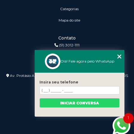
Categorias
Mapa do site
Contato
(51) 3012-1111
3r@3rinformatica.com.br
Olá! Fale agora pelo WhatsApp
Endereço
Av. Protásio Alves nº 3240 Lojas 7 e 8 - Petrópolis - Porto Alegre - RS
- 90410-007
Insira seu telefone
INICIAR CONVERSA
1