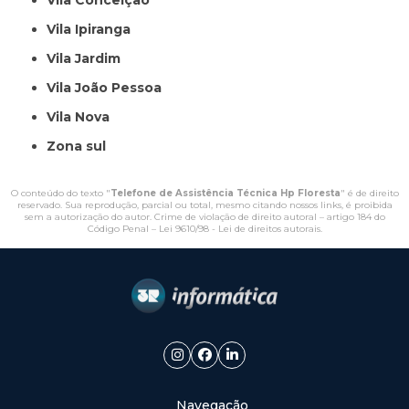
Vila Conceição
Vila Ipiranga
Vila Jardim
Vila João Pessoa
Vila Nova
Zona sul
O conteúdo do texto "
Telefone de Assistência Técnica Hp Floresta
" é de direito
reservado. Sua reprodução, parcial ou total, mesmo citando nossos links, é proibida
sem a autorização do autor. Crime de violação de direito autoral – artigo 184 do
Código Penal –
Lei 9610/98 - Lei de direitos autorais
.
Navegação