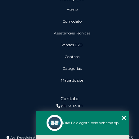
Home
Comodato
Assistências Técnicas
vendas B2B
Contato
Categorias
Mapa do site
Contato
(51) 3012-1111
3r@3rinformatica.com.br
Olá! Fale agora pelo WhatsApp
Endereço
Av. Protásio Alves nº 3240 Lojas 7 e 8 - Petrópolis - Porto Alegre - RS