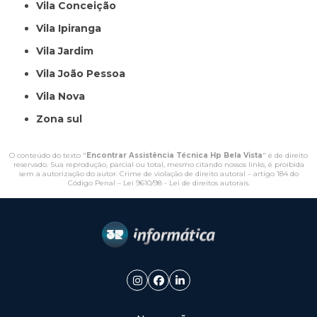
Vila Conceição
Vila Ipiranga
Vila Jardim
Vila João Pessoa
Vila Nova
Zona sul
O conteúdo do texto "
Encontrar Assistência Técnica Hp Bela Vista
" é de direito
reservado. Sua reprodução, parcial ou total, mesmo citando nossos links, é proibida
sem a autorização do autor. Crime de violação de direito autoral – artigo 184 do
Código Penal –
Lei 9610/98 - Lei de direitos autorais
.