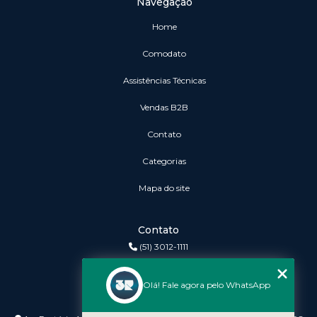
Navegação
Home
Comodato
Assistências Técnicas
vendas B2B
Contato
Categorias
Mapa do site
Contato
(51) 3012-1111
3r@3rinformatica.com.br
Olá! Fale agora pelo WhatsApp
Endereço