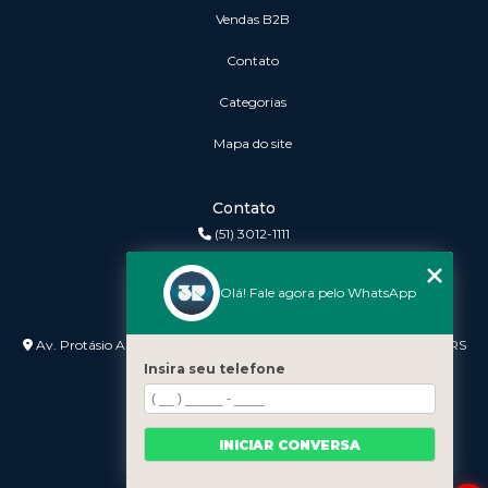
vendas B2B
Contato
Categorias
Mapa do site
Contato
(51) 3012-1111
3r@3rinformatica.com.br
Olá! Fale agora pelo WhatsApp
Endereço
Av. Protásio Alves nº 3240 Lojas 7 e 8 - Petrópolis - Porto Alegre - RS
- 90410-007
Insira seu telefone
INICIAR CONVERSA