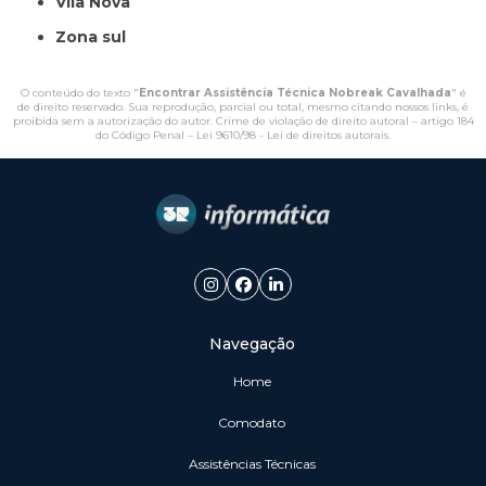
Vila Nova
Zona sul
O conteúdo do texto "
Encontrar Assistência Técnica Nobreak Cavalhada
" é
de direito reservado. Sua reprodução, parcial ou total, mesmo citando nossos links, é
proibida sem a autorização do autor. Crime de violação de direito autoral – artigo 184
do Código Penal –
Lei 9610/98 - Lei de direitos autorais
.
Navegação
Home
Comodato
Assistências Técnicas