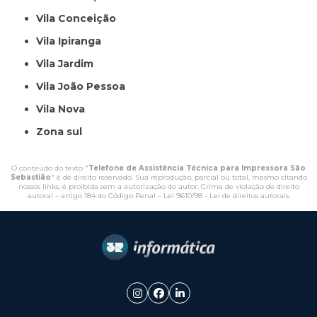
Vila Conceição
Vila Ipiranga
Vila Jardim
Vila João Pessoa
Vila Nova
Zona sul
O conteúdo do texto "
Telefone de Assistência Técnica para Impressora São
Sebastião
" é de direito reservado. Sua reprodução, parcial ou total, mesmo citando
nossos links, é proibida sem a autorização do autor. Crime de violação de direito
autoral – artigo 184 do Código Penal –
Lei 9610/98 - Lei de direitos autorais
.