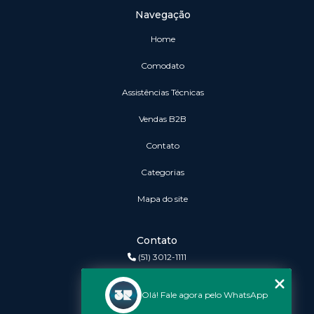
Navegação
Home
Comodato
Assistências Técnicas
vendas B2B
Contato
Categorias
Mapa do site
Contato
(51) 3012-1111
3r@3rinformatica.com.br
Olá! Fale agora pelo WhatsApp
Endereço