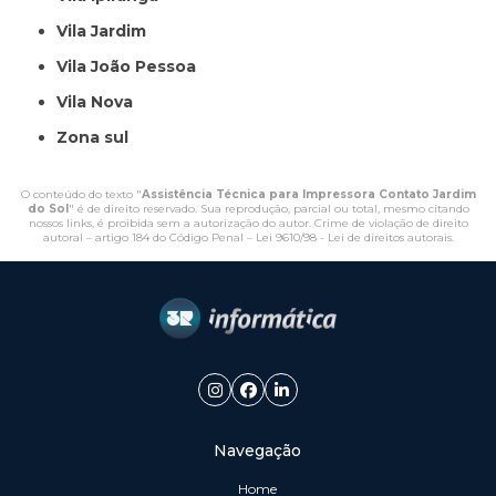
Vila Jardim
Vila João Pessoa
Vila Nova
Zona sul
O conteúdo do texto "
Assistência Técnica para Impressora Contato Jardim
do Sol
" é de direito reservado. Sua reprodução, parcial ou total, mesmo citando
nossos links, é proibida sem a autorização do autor. Crime de violação de direito
autoral – artigo 184 do Código Penal –
Lei 9610/98 - Lei de direitos autorais
.
Navegação
Home