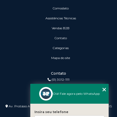
Comodato
Assistências Técnicas
vendas B2B
Contato
Categorias
Mapa do site
Contato
(51) 3012-1111
3r@3rinformatica.com.br
Olá! Fale agora pelo WhatsApp
Endereço
Av. Protásio Alves nº 3240 Lojas 7 e 8 - Petrópolis - Porto Alegre - RS
- 90410-007
Insira seu telefone