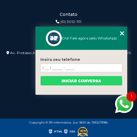
Contato
(51) 3012-1111
3r@3rinformatica.com.br
Olá! Fale agora pelo WhatsApp
Endereço
Av. Protásio Alves nº 3240 Lojas 7 e 8 - Petrópolis - Porto Alegre - RS
- 90410-007
Insira seu telefone
INICIAR CONVERSA
1
Copyright © 3R informática. (Lei 9610 de 19/02/1998)
HTML
CSS