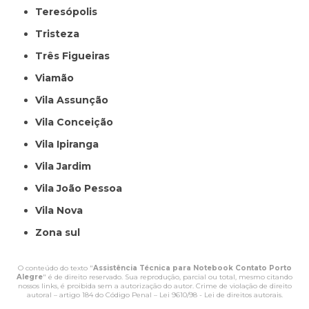
Teresópolis
Tristeza
Três Figueiras
Viamão
Vila Assunção
Vila Conceição
Vila Ipiranga
Vila Jardim
Vila João Pessoa
Vila Nova
Zona sul
O conteúdo do texto "
Assistência Técnica para Notebook Contato Porto
Alegre
" é de direito reservado. Sua reprodução, parcial ou total, mesmo citando
nossos links, é proibida sem a autorização do autor. Crime de violação de direito
autoral – artigo 184 do Código Penal –
Lei 9610/98 - Lei de direitos autorais
.