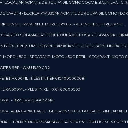
SH (LOCAL)
AMACIANTE DE ROUPA 01L CONC COCO E BAUNILHA - GI
DO JARDIM - BECKER PA4839
AMACIANTE DE ROUPA 01L CONC FLOR
 BRILHA SUL
AMACIANTE DE ROUPA 05L - ACONCHEGO BRILHA SUL
 - GIRANDO SOL
AMACIANTE DE ROUPA 05L ROSAS E LAVANDA - GIR
MON BIJOU + PERFUME BOMBRIL
AMACIANTE DE ROUPA 1,7L HIPOALE
NTI-MOFO 450G - SECAR
ANTI-MOFO 450G REFIL - SECAR
ANTI-MOFO 8
NOITES SBP - ONU 1950 CR 2
NETEIRA 600ML - PLESTIN REF 010400000008
TEIRA 600ML - PLESTIN REF 010400000009
IONAL - BRALIMPIA SG04AMV
IONAL ALTA CAPACIDADE - BETTANIN 9160SC
BOLSA DE VINIL AMAR
ONAL - TONK 7898702323403
BRILHA INOX 05L - BRILHOINOX CRIVEL