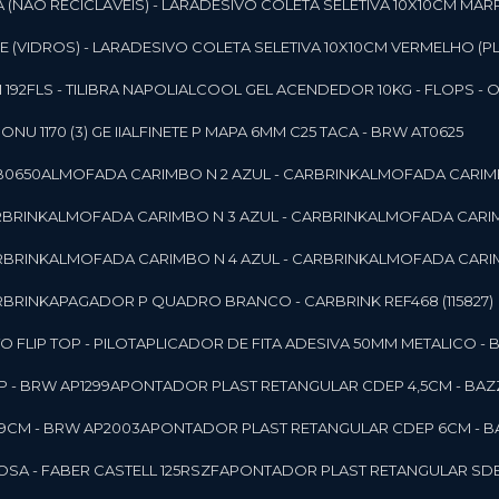
 (NAO RECICLAVEIS) - LAR
ADESIVO COLETA SELETIVA 10X10CM MAR
 (VIDROS) - LAR
ADESIVO COLETA SELETIVA 10X10CM VERMELHO (PL
92FLS - TILIBRA NAPOLI
ALCOOL GEL ACENDEDOR 10KG - FLOPS - ONU 
U 1170 (3) GE II
ALFINETE P MAPA 6MM C25 TACA - BRW AT0625
B0650
ALMOFADA CARIMBO N 2 AZUL - CARBRINK
ALMOFADA CARIMB
RBRINK
ALMOFADA CARIMBO N 3 AZUL - CARBRINK
ALMOFADA CARIM
RBRINK
ALMOFADA CARIMBO N 4 AZUL - CARBRINK
ALMOFADA CARIM
RBRINK
APAGADOR P QUADRO BRANCO - CARBRINK REF468 (115827)
FLIP TOP - PILOT
APLICADOR DE FITA ADESIVA 50MM METALICO - 
 - BRW AP1299
APONTADOR PLAST RETANGULAR CDEP 4,5CM - BAZ
9CM - BRW AP2003
APONTADOR PLAST RETANGULAR CDEP 6CM - B
SA - FABER CASTELL 125RSZF
APONTADOR PLAST RETANGULAR SDEP