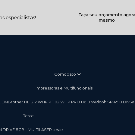
Faça seu orçamento agor
 especialistas!
mesmo
Comodato
Impressoras e Multifuncionais
2 DN
Brother HL 1212 W
HP P 1102 W
HP PRO 8610 W
Ricoh SP 4510 DN
S
teste
EN DRIVE 8GB - MULTILASER teste