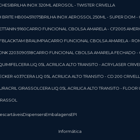
CHESI
BRILHA INOX 320ML AEROSOL - TWISTER CRIVELLA
 BRITE HB004511075
BRILHA INOX AEROSSOL 250ML - SUPER DOM - 
TTANIN 9160
CARRO FUNCIONAL CBOLSA AMARELA - CF2005 AMERI
CFBLACKTAM BRALIMPIA
CARRO FUNCIONAL CBOLSA AMARELA - R
ONK 2203090518
CARRO FUNCIONAL CBOLSA AMARELA FECHADO -
 QUIMIFEL
CERA LIQ 05L ACRILICA ALTO TRANSITO - ACRYLASER CRIVE
BECKER 4037
CERA LIQ 05L ACRILICA ALTO TRANSITO - CD 200 CRIVEL
 DURACRIL GIRASSOL
CERA LIQ 05L ACRILICA ALTO TRANSITO - FLO
GIRASSOL
Descartáveis
Dispensers
Embalagens
EPI
Informática