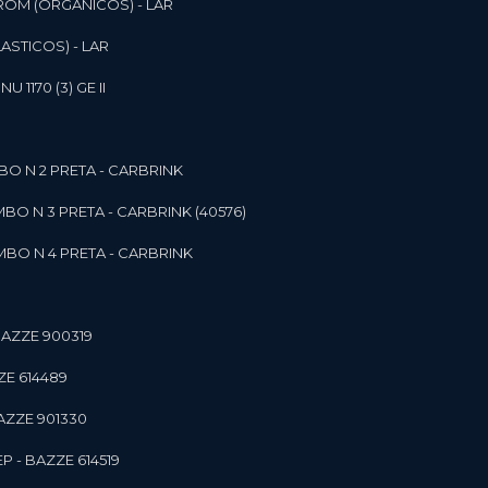
ROM (ORGANICOS) - LAR
ASTICOS) - LAR
1170 (3) GE II
O N 2 PRETA - CARBRINK
BO N 3 PRETA - CARBRINK (40576)
BO N 4 PRETA - CARBRINK
BAZZE 900319
ZE 614489
AZZE 901330
 - BAZZE 614519