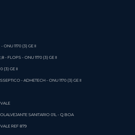
- ONU 1170 (3) GE II
,8 - FLOPS - ONU 1170 (3) GE II
 (3) GE II
SEPTICO - ADHETECH - ONU 1170 (3) GE II
 VALE
SOL
ALVEJANTE SANITARIO 01L - Q BOA
 VALE REF 879