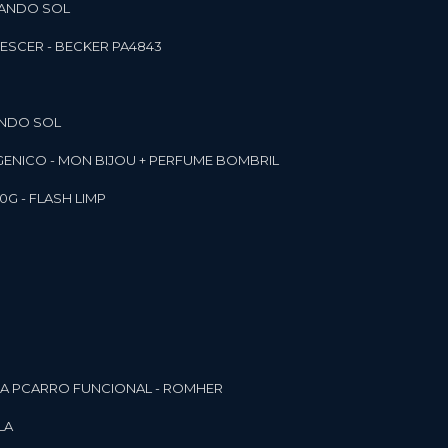
RANDO SOL
ESCER - BECKER PA4843
ANDO SOL
RGENICO - MON BIJOU + PERFUME BOMBRIL
0G - FLASH LIMP
ELA PCARRO FUNCIONAL - ROMHER
LA