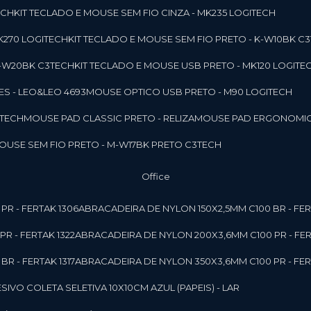
ECH
KIT TECLADO E MOUSE SEM FIO CINZA - MK235 LOGITECH
MK270 LOGITECH
KIT TECLADO E MOUSE SEM FIO PRETO - K-W10BK C
 K-W20BK C3TECH
KIT TECLADO E MOUSE USB PRETO - MK120 LOGITE
S - LEO&LEO 4693
MOUSE OPTICO USB PRETO - M90 LOGITECH
3TECH
MOUSE PAD CLASSIC PRETO - RELIZA
MOUSE PAD ERGONOMIC
MOUSE SEM FIO PRETO - M-W17BK PRETO C3TECH
Office
PR - FERTAK 1306
ABRACADEIRA DE NYLON 150X2,5MM C100 BR - FER
R - FERTAK 1322
ABRACADEIRA DE NYLON 200X3,6MM C100 PR - FER
R - FERTAK 1317
ABRACADEIRA DE NYLON 350X3,6MM C100 PR - FER
ESIVO COLETA SELETIVA 10X10CM AZUL (PAPEIS) - LAR