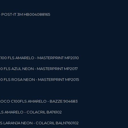
- POST-IT 3M HB004088165
C100 FLS AMARELO - MASTERPRINT MP2010
00 FLS AZUL NEON - MASTERPRINT MP2017
00 FLS ROSA NEON - MASTERPRINT MP2015
 BLOCO C100FLS AMARELO - BAZZE 904683
FLS AMARELO - COLACRIL BA76102
LS LARANJA NEON - COLACRIL BALN760102