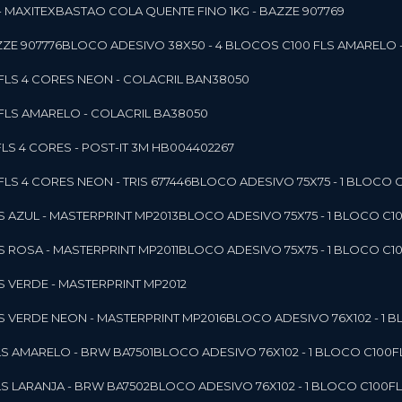
- MAXITEX
BASTAO COLA QUENTE FINO 1KG - BAZZE 907769
ZE 907776
BLOCO ADESIVO 38X50 - 4 BLOCOS C100 FLS AMARELO 
0FLS 4 CORES NEON - COLACRIL BAN38050
0FLS AMARELO - COLACRIL BA38050
LS 4 CORES - POST-IT 3M HB004402267
LS 4 CORES NEON - TRIS 677446
BLOCO ADESIVO 75X75 - 1 BLOCO 
LS AZUL - MASTERPRINT MP2013
BLOCO ADESIVO 75X75 - 1 BLOCO C1
LS ROSA - MASTERPRINT MP2011
BLOCO ADESIVO 75X75 - 1 BLOCO C1
LS VERDE - MASTERPRINT MP2012
LS VERDE NEON - MASTERPRINT MP2016
BLOCO ADESIVO 76X102 - 1
LS AMARELO - BRW BA7501
BLOCO ADESIVO 76X102 - 1 BLOCO C100
LS LARANJA - BRW BA7502
BLOCO ADESIVO 76X102 - 1 BLOCO C100F