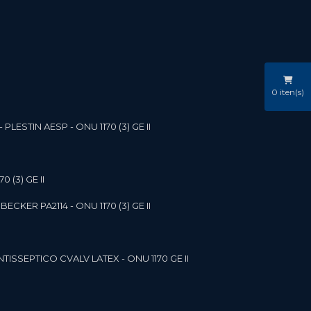
0
iten(s)
LESTIN AESP - ONU 1170 (3) GE II
 (3) GE II
ECKER PA2114 - ONU 1170 (3) GE II
NTISSEPTICO CVALV LATEX - ONU 1170 GE II