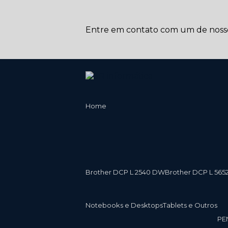
Entre em contato com um de nossos
Home
Brother DCP L 2540 DW
Brother DCP L 565
Notebooks e Desktops
Tablets e Outros
P