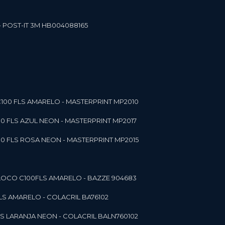
- POST-IT 3M HB004088165
C100 FLS AMARELO - MASTERPRINT MP2010
00 FLS AZUL NEON - MASTERPRINT MP2017
00 FLS ROSA NEON - MASTERPRINT MP2015
 BLOCO C100FLS AMARELO - BAZZE 904683
FLS AMARELO - COLACRIL BA76102
LS LARANJA NEON - COLACRIL BALN760102