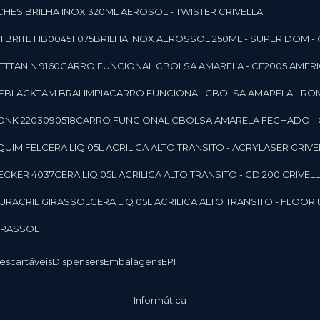
CHESI
BRILHA INOX 320ML AEROSOL - TWISTER CRIVELLA
 BRITE HB004511075
BRILHA INOX AEROSSOL 250ML - SUPER DOM - 
TTANIN 9160
CARRO FUNCIONAL CBOLSA AMARELA - CF2005 AMERI
CFBLACKTAM BRALIMPIA
CARRO FUNCIONAL CBOLSA AMARELA - R
ONK 2203090518
CARRO FUNCIONAL CBOLSA AMARELA FECHADO -
 QUIMIFEL
CERA LIQ 05L ACRILICA ALTO TRANSITO - ACRYLASER CRIVE
BECKER 4037
CERA LIQ 05L ACRILICA ALTO TRANSITO - CD 200 CRIVEL
 DURACRIL GIRASSOL
CERA LIQ 05L ACRILICA ALTO TRANSITO - FLO
GIRASSOL
Descartáveis
Dispensers
Embalagens
EPI
Informática