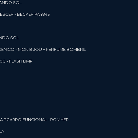
RANDO SOL
ESCER - BECKER PA4843
ANDO SOL
RGENICO - MON BIJOU + PERFUME BOMBRIL
0G - FLASH LIMP
ELA PCARRO FUNCIONAL - ROMHER
LA