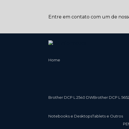
Entre em contato com um de nossos
Home
Brother DCP L 2540 DW
Brother DCP L 565
Notebooks e Desktops
Tablets e Outros
P