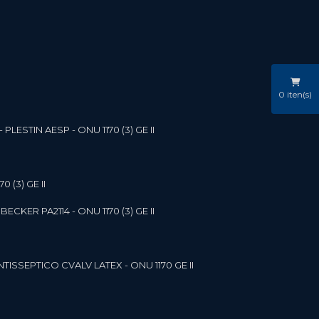
0
iten(s)
LESTIN AESP - ONU 1170 (3) GE II
 (3) GE II
ECKER PA2114 - ONU 1170 (3) GE II
NTISSEPTICO CVALV LATEX - ONU 1170 GE II