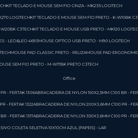
ECH
KIT TECLADO E MOUSE SEM FIO CINZA - MK235 LOGITECH
MK270 LOGITECH
KIT TECLADO E MOUSE SEM FIO PRETO - K-W10BK C
 K-W20BK C3TECH
KIT TECLADO E MOUSE USB PRETO - MK120 LOGITE
S - LEO&LEO 4693
MOUSE OPTICO USB PRETO - M90 LOGITECH
3TECH
MOUSE PAD CLASSIC PRETO - RELIZA
MOUSE PAD ERGONOMIC
MOUSE SEM FIO PRETO - M-W17BK PRETO C3TECH
Office
PR - FERTAK 1306
ABRACADEIRA DE NYLON 150X2,5MM C100 BR - FER
R - FERTAK 1322
ABRACADEIRA DE NYLON 200X3,6MM C100 PR - FER
R - FERTAK 1317
ABRACADEIRA DE NYLON 350X3,6MM C100 PR - FER
ESIVO COLETA SELETIVA 10X10CM AZUL (PAPEIS) - LAR