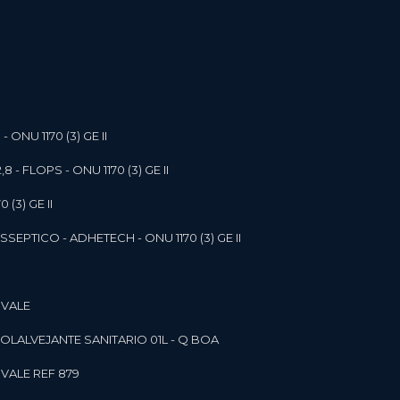
- ONU 1170 (3) GE II
,8 - FLOPS - ONU 1170 (3) GE II
 (3) GE II
SEPTICO - ADHETECH - ONU 1170 (3) GE II
 VALE
SOL
ALVEJANTE SANITARIO 01L - Q BOA
 VALE REF 879