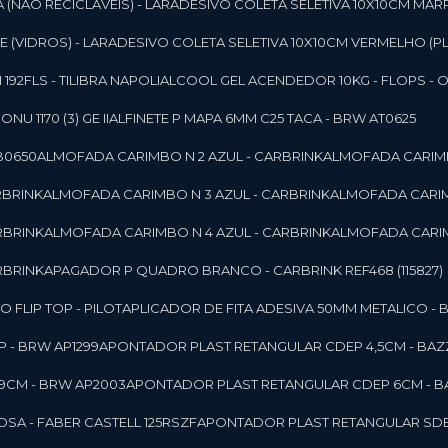
 (NAO RECICLAVEIS) - LAR
ADESIVO COLETA SELETIVA 10X10CM MAR
 (VIDROS) - LAR
ADESIVO COLETA SELETIVA 10X10CM VERMELHO (PL
92FLS - TILIBRA NAPOLI
ALCOOL GEL ACENDEDOR 10KG - FLOPS - ONU 
U 1170 (3) GE II
ALFINETE P MAPA 6MM C25 TACA - BRW AT0625
B0650
ALMOFADA CARIMBO N 2 AZUL - CARBRINK
ALMOFADA CARIMB
RBRINK
ALMOFADA CARIMBO N 3 AZUL - CARBRINK
ALMOFADA CARIM
RBRINK
ALMOFADA CARIMBO N 4 AZUL - CARBRINK
ALMOFADA CARIM
RBRINK
APAGADOR P QUADRO BRANCO - CARBRINK REF468 (115827)
FLIP TOP - PILOT
APLICADOR DE FITA ADESIVA 50MM METALICO - 
 - BRW AP1299
APONTADOR PLAST RETANGULAR CDEP 4,5CM - BAZ
9CM - BRW AP2003
APONTADOR PLAST RETANGULAR CDEP 6CM - B
SA - FABER CASTELL 125RSZF
APONTADOR PLAST RETANGULAR SDEP