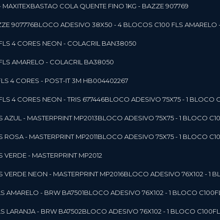
- MAXITEX
BASTAO COLA QUENTE FINO 1KG - BAZZE 907769
ZE 907776
BLOCO ADESIVO 38X50 - 4 BLOCOS C100 FLS AMARELO 
0FLS 4 CORES NEON - COLACRIL BAN38050
0FLS AMARELO - COLACRIL BA38050
LS 4 CORES - POST-IT 3M HB004402267
LS 4 CORES NEON - TRIS 677446
BLOCO ADESIVO 75X75 - 1 BLOCO 
LS AZUL - MASTERPRINT MP2013
BLOCO ADESIVO 75X75 - 1 BLOCO C1
LS ROSA - MASTERPRINT MP2011
BLOCO ADESIVO 75X75 - 1 BLOCO C1
LS VERDE - MASTERPRINT MP2012
LS VERDE NEON - MASTERPRINT MP2016
BLOCO ADESIVO 76X102 - 1
LS AMARELO - BRW BA7501
BLOCO ADESIVO 76X102 - 1 BLOCO C100
LS LARANJA - BRW BA7502
BLOCO ADESIVO 76X102 - 1 BLOCO C100F