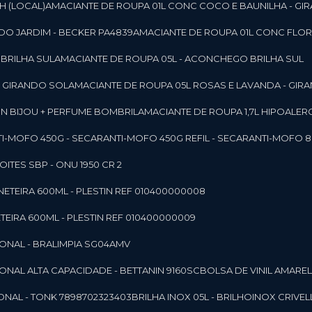
SH (LOCAL)
AMACIANTE DE ROUPA 01L CONC COCO E BAUNILHA - GI
DO JARDIM - BECKER PA4839
AMACIANTE DE ROUPA 01L CONC FLOR
 BRILHA SUL
AMACIANTE DE ROUPA 05L - ACONCHEGO BRILHA SUL
 - GIRANDO SOL
AMACIANTE DE ROUPA 05L ROSAS E LAVANDA - GIR
MON BIJOU + PERFUME BOMBRIL
AMACIANTE DE ROUPA 1,7L HIPOALE
NTI-MOFO 450G - SECAR
ANTI-MOFO 450G REFIL - SECAR
ANTI-MOFO 8
NOITES SBP - ONU 1950 CR 2
NETEIRA 600ML - PLESTIN REF 010400000008
TEIRA 600ML - PLESTIN REF 010400000009
IONAL - BRALIMPIA SG04AMV
IONAL ALTA CAPACIDADE - BETTANIN 9160SC
BOLSA DE VINIL AMAR
ONAL - TONK 7898702323403
BRILHA INOX 05L - BRILHOINOX CRIVEL