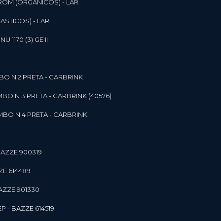
ROM (ORGANICOS) - LAR
ASTICOS) - LAR
1170 (3) GE II
O N 2 PRETA - CARBRINK
BO N 3 PRETA - CARBRINK (40576)
BO N 4 PRETA - CARBRINK
BAZZE 900319
ZE 614489
AZZE 901330
 - BAZZE 614519