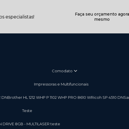
Faça seu orçamento agor
 especialistas!
mesmo
Comodato
Impressoras e Multifuncionais
2 DN
Brother HL 1212 W
HP P 1102 W
HP PRO 8610 W
Ricoh SP 4510 DN
S
teste
EN DRIVE 8GB - MULTILASER teste