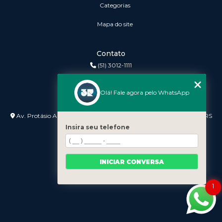
Categorias
Mapa do site
Contato
(51) 3012-1111
3r@3rinformatica.com.br
Olá! Fale agora pelo WhatsApp
Endereço
Av. Protásio Alves nº 3240 Lojas 7 e 8 - Petrópolis - Porto Alegre - RS
- 90410-007
Insira seu telefone
INICIAR CONVERSA
1