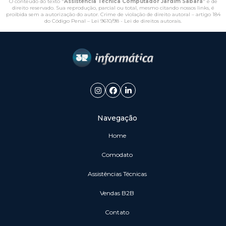
O conteúdo do texto "
Assistência Técnica Computador Jardim Sabará
" é de
direito reservado. Sua reprodução, parcial ou total, mesmo citando nossos links, é
proibida sem a autorização do autor. Crime de violação de direito autoral – artigo 184
do Código Penal –
Lei 9610/98 - Lei de direitos autorais
.
Navegação
Home
Comodato
Assistências Técnicas
vendas B2B
Contato