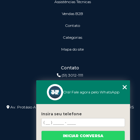
Assistências Técnicas
vendas B2B
Contato
Categorias
Mapa do site
Contato
(51) 3012-1111
3r@3rinformatica.com.br
Olá! Fale agora pelo WhatsApp
Endereço
Av. Protásio Alves nº 3240 Lojas 7 e 8 - Petrópolis - Porto Alegre - RS
- 90410-007
Insira seu telefone
INICIAR CONVERSA