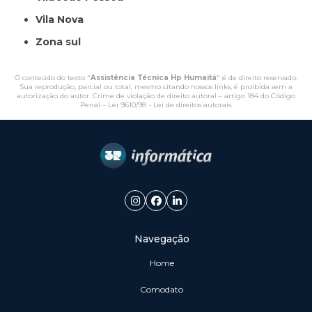
Vila Nova
Zona sul
O conteúdo do texto "
Assistência Técnica Hp Humaitá
" é de direito reservado.
Sua reprodução, parcial ou total, mesmo citando nossos links, é proibida sem a
autorização do autor. Crime de violação de direito autoral – artigo 184 do Código
Penal –
Lei 9610/98 - Lei de direitos autorais
.
Navegação
Home
Comodato