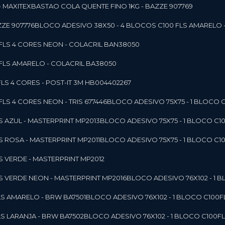
- MAXITEX
BASTAO COLA QUENTE FINO 1KG - BAZZE 907769
ZE 907776
BLOCO ADESIVO 38X50 - 4 BLOCOS C100 FLS AMARELO 
0FLS 4 CORES NEON - COLACRIL BAN38050
0FLS AMARELO - COLACRIL BA38050
LS 4 CORES - POST-IT 3M HB004402267
LS 4 CORES NEON - TRIS 677446
BLOCO ADESIVO 75X75 - 1 BLOCO 
LS AZUL - MASTERPRINT MP2013
BLOCO ADESIVO 75X75 - 1 BLOCO C1
LS ROSA - MASTERPRINT MP2011
BLOCO ADESIVO 75X75 - 1 BLOCO C1
LS VERDE - MASTERPRINT MP2012
LS VERDE NEON - MASTERPRINT MP2016
BLOCO ADESIVO 76X102 - 1
LS AMARELO - BRW BA7501
BLOCO ADESIVO 76X102 - 1 BLOCO C100
LS LARANJA - BRW BA7502
BLOCO ADESIVO 76X102 - 1 BLOCO C100F