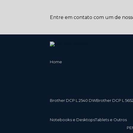
Entre em contato com um de nossos
Home
Brother DCP L 2540 DW
Brother DCP L 565
Notebooks e Desktops
Tablets e Outros
P