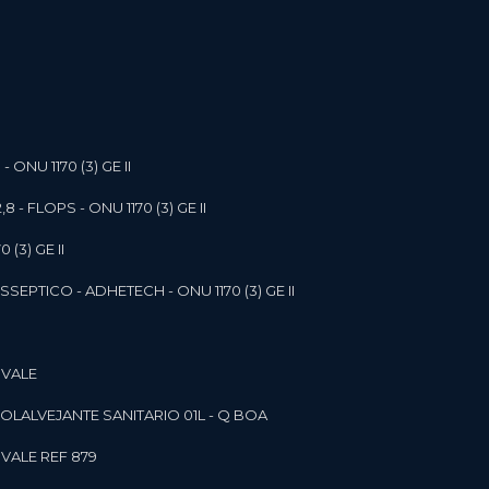
- ONU 1170 (3) GE II
,8 - FLOPS - ONU 1170 (3) GE II
 (3) GE II
SEPTICO - ADHETECH - ONU 1170 (3) GE II
 VALE
SOL
ALVEJANTE SANITARIO 01L - Q BOA
 VALE REF 879