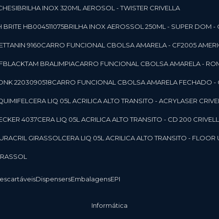
CHESI
BRILHA INOX 320ML AEROSOL - TWISTER CRIVELLA
 BRITE HB004511075
BRILHA INOX AEROSSOL 250ML - SUPER DOM - 
TTANIN 9160
CARRO FUNCIONAL CBOLSA AMARELA - CF2005 AMERI
CFBLACKTAM BRALIMPIA
CARRO FUNCIONAL CBOLSA AMARELA - R
ONK 2203090518
CARRO FUNCIONAL CBOLSA AMARELA FECHADO -
 QUIMIFEL
CERA LIQ 05L ACRILICA ALTO TRANSITO - ACRYLASER CRIVE
BECKER 4037
CERA LIQ 05L ACRILICA ALTO TRANSITO - CD 200 CRIVEL
 DURACRIL GIRASSOL
CERA LIQ 05L ACRILICA ALTO TRANSITO - FLO
GIRASSOL
Descartáveis
Dispensers
Embalagens
EPI
Informática