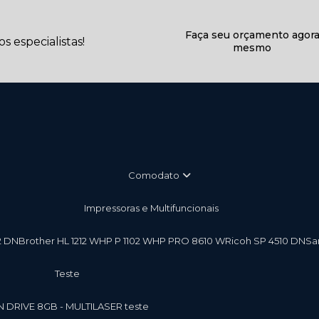
Faça seu orçamento agor
 especialistas!
mesmo
Comodato
Impressoras e Multifuncionais
2 DN
Brother HL 1212 W
HP P 1102 W
HP PRO 8610 W
Ricoh SP 4510 DN
S
teste
EN DRIVE 8GB - MULTILASER teste