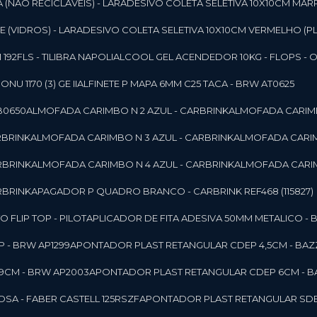
 (NAO RECICLAVEIS) - LAR
ADESIVO COLETA SELETIVA 10X10CM MAR
 (VIDROS) - LAR
ADESIVO COLETA SELETIVA 10X10CM VERMELHO (PL
92FLS - TILIBRA NAPOLI
ALCOOL GEL ACENDEDOR 10KG - FLOPS - ONU 
U 1170 (3) GE II
ALFINETE P MAPA 6MM C25 TACA - BRW AT0625
B0650
ALMOFADA CARIMBO N 2 AZUL - CARBRINK
ALMOFADA CARIMB
RBRINK
ALMOFADA CARIMBO N 3 AZUL - CARBRINK
ALMOFADA CARIM
RBRINK
ALMOFADA CARIMBO N 4 AZUL - CARBRINK
ALMOFADA CARIM
RBRINK
APAGADOR P QUADRO BRANCO - CARBRINK REF468 (115827)
FLIP TOP - PILOT
APLICADOR DE FITA ADESIVA 50MM METALICO - 
 - BRW AP1299
APONTADOR PLAST RETANGULAR CDEP 4,5CM - BAZ
9CM - BRW AP2003
APONTADOR PLAST RETANGULAR CDEP 6CM - B
SA - FABER CASTELL 125RSZF
APONTADOR PLAST RETANGULAR SDEP