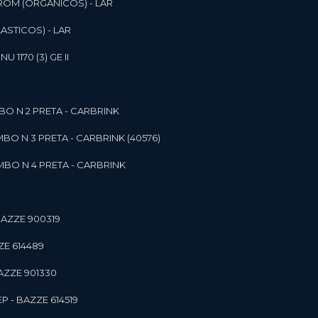
ROM (ORGANICOS) - LAR
ASTICOS) - LAR
1170 (3) GE II
O N 2 PRETA - CARBRINK
BO N 3 PRETA - CARBRINK (40576)
BO N 4 PRETA - CARBRINK
BAZZE 900319
ZE 614489
AZZE 901330
 - BAZZE 614519