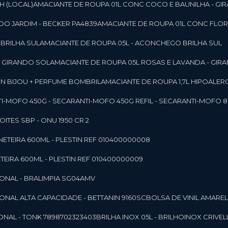
SH (LOCAL)
AMACIANTE DE ROUPA 01L CONC COCO E BAUNILHA - GI
DO JARDIM - BECKER PA4839
AMACIANTE DE ROUPA 01L CONC FLOR
 BRILHA SUL
AMACIANTE DE ROUPA 05L - ACONCHEGO BRILHA SUL
 - GIRANDO SOL
AMACIANTE DE ROUPA 05L ROSAS E LAVANDA - GIR
MON BIJOU + PERFUME BOMBRIL
AMACIANTE DE ROUPA 1,7L HIPOALE
NTI-MOFO 450G - SECAR
ANTI-MOFO 450G REFIL - SECAR
ANTI-MOFO 8
NOITES SBP - ONU 1950 CR 2
NETEIRA 600ML - PLESTIN REF 010400000008
TEIRA 600ML - PLESTIN REF 010400000009
IONAL - BRALIMPIA SG04AMV
IONAL ALTA CAPACIDADE - BETTANIN 9160SC
BOLSA DE VINIL AMAR
ONAL - TONK 7898702323403
BRILHA INOX 05L - BRILHOINOX CRIVEL