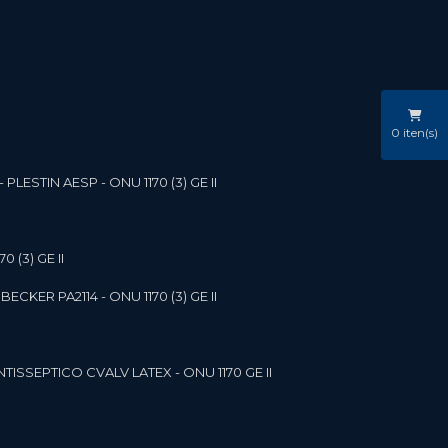
0
iten(s)
LESTIN AESP - ONU 1170 (3) GE II
 (3) GE II
ECKER PA2114 - ONU 1170 (3) GE II
NTISSEPTICO CVALV LATEX - ONU 1170 GE II