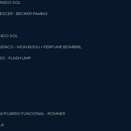
RANDO SOL
ESCER - BECKER PA4843
ANDO SOL
RGENICO - MON BIJOU + PERFUME BOMBRIL
0G - FLASH LIMP
ELA PCARRO FUNCIONAL - ROMHER
LA