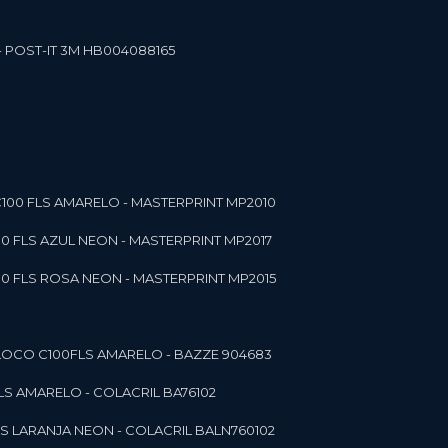
- POST-IT 3M HB004088165
C100 FLS AMARELO - MASTERPRINT MP2010
00 FLS AZUL NEON - MASTERPRINT MP2017
00 FLS ROSA NEON - MASTERPRINT MP2015
 BLOCO C100FLS AMARELO - BAZZE 904683
FLS AMARELO - COLACRIL BA76102
LS LARANJA NEON - COLACRIL BALN760102