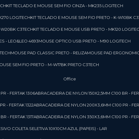
ECH
KIT TECLADO E MOUSE SEM FIO CINZA - MK235 LOGITECH
MK270 LOGITECH
KIT TECLADO E MOUSE SEM FIO PRETO - K-W10BK C
 K-W20BK C3TECH
KIT TECLADO E MOUSE USB PRETO - MK120 LOGITE
S - LEO&LEO 4693
MOUSE OPTICO USB PRETO - M90 LOGITECH
3TECH
MOUSE PAD CLASSIC PRETO - RELIZA
MOUSE PAD ERGONOMIC
MOUSE SEM FIO PRETO - M-W17BK PRETO C3TECH
Office
PR - FERTAK 1306
ABRACADEIRA DE NYLON 150X2,5MM C100 BR - FER
R - FERTAK 1322
ABRACADEIRA DE NYLON 200X3,6MM C100 PR - FER
R - FERTAK 1317
ABRACADEIRA DE NYLON 350X3,6MM C100 PR - FER
ESIVO COLETA SELETIVA 10X10CM AZUL (PAPEIS) - LAR