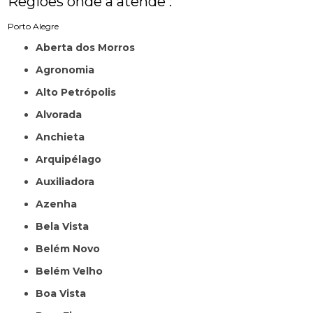
Regiões onde a atende :
Porto Alegre
Aberta dos Morros
Agronomia
Alto Petrópolis
Alvorada
Anchieta
Arquipélago
Auxiliadora
Azenha
Bela Vista
Belém Novo
Belém Velho
Boa Vista