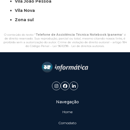
Vila João Pessoa
Vila Nova
Zona sul
O conteúdo do texto "
Telefone de Assistência Técnica Notebook Ipanema
" é
de direito reservado. Sua reprodução, parcial ou total, mesmo citando nossos links, é
proibida sem a autorização do autor. Crime de violação de direito autoral – artigo 184
do Código Penal –
Lei 9610/98 - Lei de direitos autorais
.
Navegação
Home
Comodato