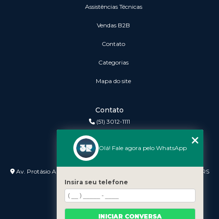
Assistências Técnicas
vendas B2B
Contato
Categorias
Mapa do site
Contato
(51) 3012-1111
3r@3rinformatica.com.br
Olá! Fale agora pelo WhatsApp
Endereço
Av. Protásio Alves nº 3240 Lojas 7 e 8 - Petrópolis - Porto Alegre - RS
- 90410-007
Insira seu telefone
INICIAR CONVERSA