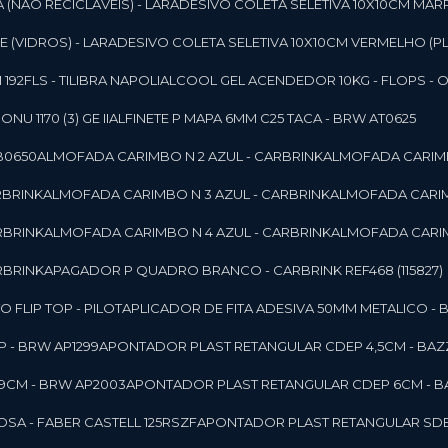
 (NAO RECICLAVEIS) - LAR
ADESIVO COLETA SELETIVA 10X10CM MAR
 (VIDROS) - LAR
ADESIVO COLETA SELETIVA 10X10CM VERMELHO (PL
92FLS - TILIBRA NAPOLI
ALCOOL GEL ACENDEDOR 10KG - FLOPS - ONU 
U 1170 (3) GE II
ALFINETE P MAPA 6MM C25 TACA - BRW AT0625
B0650
ALMOFADA CARIMBO N 2 AZUL - CARBRINK
ALMOFADA CARIMB
RBRINK
ALMOFADA CARIMBO N 3 AZUL - CARBRINK
ALMOFADA CARIM
RBRINK
ALMOFADA CARIMBO N 4 AZUL - CARBRINK
ALMOFADA CARIM
RBRINK
APAGADOR P QUADRO BRANCO - CARBRINK REF468 (115827)
FLIP TOP - PILOT
APLICADOR DE FITA ADESIVA 50MM METALICO - 
 - BRW AP1299
APONTADOR PLAST RETANGULAR CDEP 4,5CM - BAZ
9CM - BRW AP2003
APONTADOR PLAST RETANGULAR CDEP 6CM - B
SA - FABER CASTELL 125RSZF
APONTADOR PLAST RETANGULAR SDEP