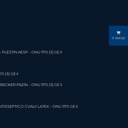
0
iten(s)
LESTIN AESP - ONU 1170 (3) GE II
 (3) GE II
ECKER PA2114 - ONU 1170 (3) GE II
NTISSEPTICO CVALV LATEX - ONU 1170 GE II