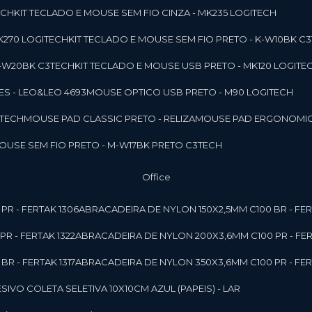
ECH
KIT TECLADO E MOUSE SEM FIO CINZA - MK235 LOGITECH
MK270 LOGITECH
KIT TECLADO E MOUSE SEM FIO PRETO - K-W10BK C
 K-W20BK C3TECH
KIT TECLADO E MOUSE USB PRETO - MK120 LOGITE
S - LEO&LEO 4693
MOUSE OPTICO USB PRETO - M90 LOGITECH
3TECH
MOUSE PAD CLASSIC PRETO - RELIZA
MOUSE PAD ERGONOMIC
MOUSE SEM FIO PRETO - M-W17BK PRETO C3TECH
Office
PR - FERTAK 1306
ABRACADEIRA DE NYLON 150X2,5MM C100 BR - FER
R - FERTAK 1322
ABRACADEIRA DE NYLON 200X3,6MM C100 PR - FER
R - FERTAK 1317
ABRACADEIRA DE NYLON 350X3,6MM C100 PR - FER
ESIVO COLETA SELETIVA 10X10CM AZUL (PAPEIS) - LAR