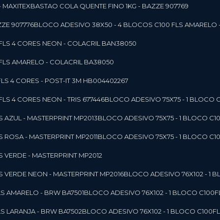
- MAXITEX
BASTAO COLA QUENTE FINO 1KG - BAZZE 907769
ZE 907776
BLOCO ADESIVO 38X50 - 4 BLOCOS C100 FLS AMARELO 
0FLS 4 CORES NEON - COLACRIL BAN38050
0FLS AMARELO - COLACRIL BA38050
LS 4 CORES - POST-IT 3M HB004402267
LS 4 CORES NEON - TRIS 677446
BLOCO ADESIVO 75X75 - 1 BLOCO 
LS AZUL - MASTERPRINT MP2013
BLOCO ADESIVO 75X75 - 1 BLOCO C1
LS ROSA - MASTERPRINT MP2011
BLOCO ADESIVO 75X75 - 1 BLOCO C1
LS VERDE - MASTERPRINT MP2012
LS VERDE NEON - MASTERPRINT MP2016
BLOCO ADESIVO 76X102 - 1
LS AMARELO - BRW BA7501
BLOCO ADESIVO 76X102 - 1 BLOCO C100
LS LARANJA - BRW BA7502
BLOCO ADESIVO 76X102 - 1 BLOCO C100F