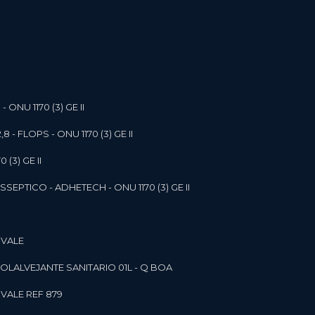
- ONU 1170 (3) GE II
,8 - FLOPS - ONU 1170 (3) GE II
 (3) GE II
SEPTICO - ADHETECH - ONU 1170 (3) GE II
 VALE
SOL
ALVEJANTE SANITARIO 01L - Q BOA
 VALE REF 879