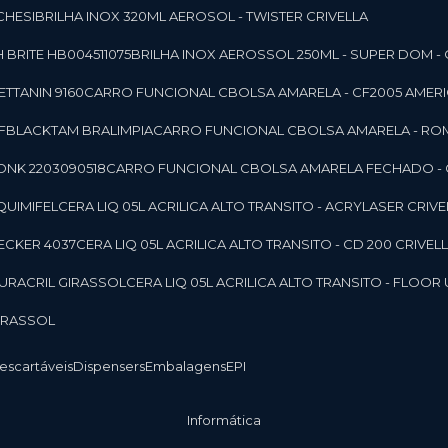
CHESI
BRILHA INOX 320ML AEROSOL - TWISTER CRIVELLA
 BRITE HB004511075
BRILHA INOX AEROSSOL 250ML - SUPER DOM - 
TTANIN 9160
CARRO FUNCIONAL CBOLSA AMARELA - CF2005 AMERI
CFBLACKTAM BRALIMPIA
CARRO FUNCIONAL CBOLSA AMARELA - R
ONK 2203090518
CARRO FUNCIONAL CBOLSA AMARELA FECHADO -
 QUIMIFEL
CERA LIQ 05L ACRILICA ALTO TRANSITO - ACRYLASER CRIVE
BECKER 4037
CERA LIQ 05L ACRILICA ALTO TRANSITO - CD 200 CRIVEL
 DURACRIL GIRASSOL
CERA LIQ 05L ACRILICA ALTO TRANSITO - FLO
GIRASSOL
Descartáveis
Dispensers
Embalagens
EPI
Informática