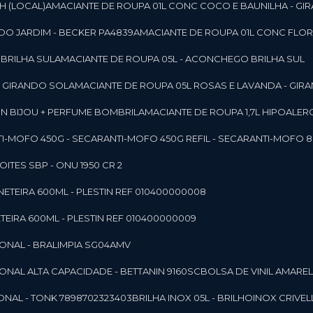
SH (LOCAL)
AMACIANTE DE ROUPA 01L CONC COCO E BAUNILHA - GI
DO JARDIM - BECKER PA4839
AMACIANTE DE ROUPA 01L CONC FLOR
 BRILHA SUL
AMACIANTE DE ROUPA 05L - ACONCHEGO BRILHA SUL
 - GIRANDO SOL
AMACIANTE DE ROUPA 05L ROSAS E LAVANDA - GIR
MON BIJOU + PERFUME BOMBRIL
AMACIANTE DE ROUPA 1,7L HIPOALE
NTI-MOFO 450G - SECAR
ANTI-MOFO 450G REFIL - SECAR
ANTI-MOFO 8
NOITES SBP - ONU 1950 CR 2
NETEIRA 600ML - PLESTIN REF 010400000008
TEIRA 600ML - PLESTIN REF 010400000009
IONAL - BRALIMPIA SG04AMV
IONAL ALTA CAPACIDADE - BETTANIN 9160SC
BOLSA DE VINIL AMAR
ONAL - TONK 7898702323403
BRILHA INOX 05L - BRILHOINOX CRIVEL