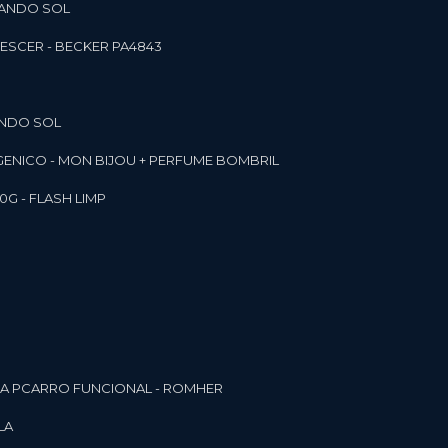
RANDO SOL
ESCER - BECKER PA4843
ANDO SOL
RGENICO - MON BIJOU + PERFUME BOMBRIL
0G - FLASH LIMP
ELA PCARRO FUNCIONAL - ROMHER
LA