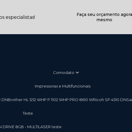
Faça seu orçamento agor
 especialistas!
mesmo
Comodato
Impressoras e Multifuncionais
2 DN
Brother HL 1212 W
HP P 1102 W
HP PRO 8610 W
Ricoh SP 4510 DN
S
teste
EN DRIVE 8GB - MULTILASER teste