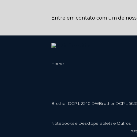
Entre em contato com um de nossos
Home
Brother DCP L 2540 DW
Brother DCP L 565
Notebooks e Desktops
Tablets e Outros
P