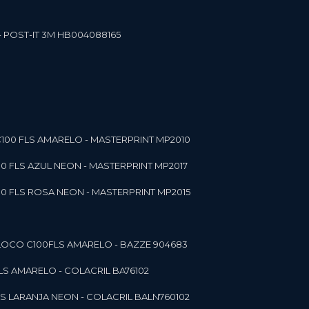
- POST-IT 3M HB004088165
C100 FLS AMARELO - MASTERPRINT MP2010
00 FLS AZUL NEON - MASTERPRINT MP2017
00 FLS ROSA NEON - MASTERPRINT MP2015
 BLOCO C100FLS AMARELO - BAZZE 904683
FLS AMARELO - COLACRIL BA76102
LS LARANJA NEON - COLACRIL BALN760102