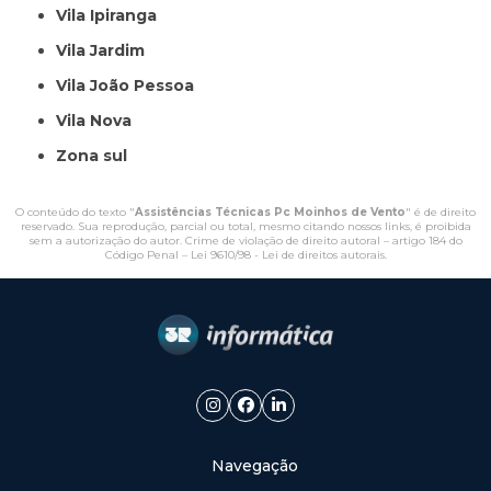
Vila Ipiranga
Vila Jardim
Vila João Pessoa
Vila Nova
Zona sul
O conteúdo do texto "
Assistências Técnicas Pc Moinhos de Vento
" é de direito
reservado. Sua reprodução, parcial ou total, mesmo citando nossos links, é proibida
sem a autorização do autor. Crime de violação de direito autoral – artigo 184 do
Código Penal –
Lei 9610/98 - Lei de direitos autorais
.
Navegação