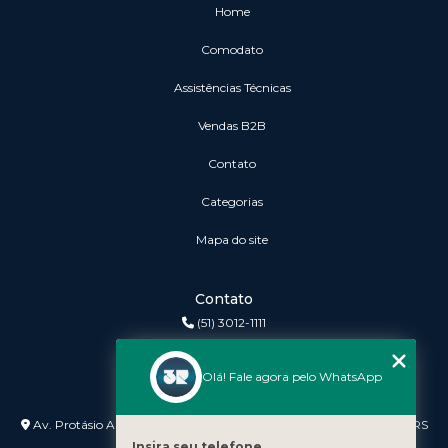
Home
Comodato
Assistências Técnicas
vendas B2B
Contato
Categorias
Mapa do site
Contato
(51) 3012-1111
3r@3rinformatica.com.br
Olá! Fale agora pelo WhatsApp
Endereço
Av. Protásio Alves nº 3240 Lojas 7 e 8 - Petrópolis - Porto Alegre - RS
- 90410-007
Insira seu telefone