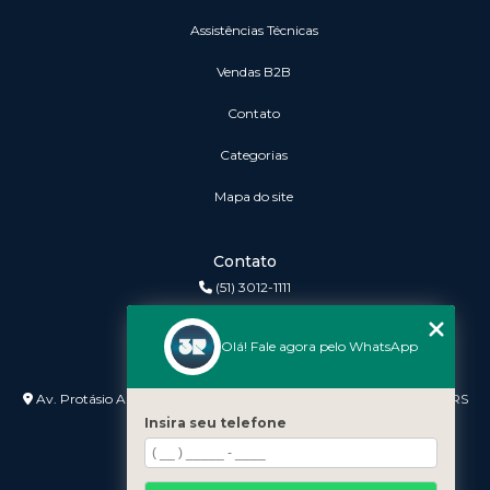
Assistências Técnicas
vendas B2B
Contato
Categorias
Mapa do site
Contato
(51) 3012-1111
3r@3rinformatica.com.br
Olá! Fale agora pelo WhatsApp
Endereço
Av. Protásio Alves nº 3240 Lojas 7 e 8 - Petrópolis - Porto Alegre - RS
- 90410-007
Insira seu telefone