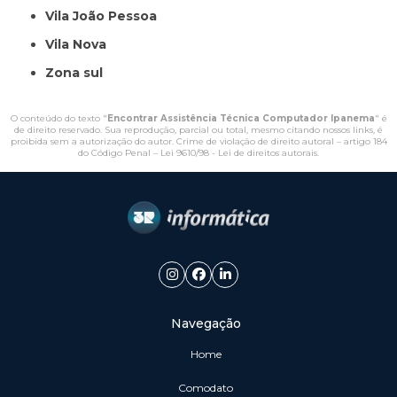
Vila João Pessoa
Vila Nova
Zona sul
O conteúdo do texto "
Encontrar Assistência Técnica Computador Ipanema
" é
de direito reservado. Sua reprodução, parcial ou total, mesmo citando nossos links, é
proibida sem a autorização do autor. Crime de violação de direito autoral – artigo 184
do Código Penal –
Lei 9610/98 - Lei de direitos autorais
.
Navegação
Home
Comodato