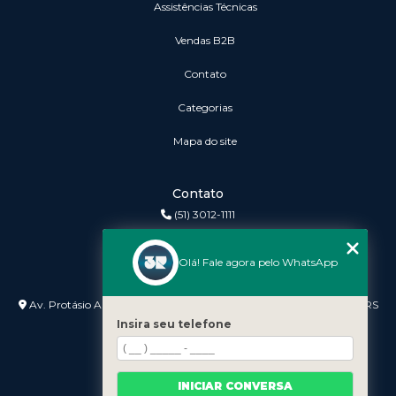
Assistências Técnicas
vendas B2B
Contato
Categorias
Mapa do site
Contato
(51) 3012-1111
3r@3rinformatica.com.br
Olá! Fale agora pelo WhatsApp
Endereço
Av. Protásio Alves nº 3240 Lojas 7 e 8 - Petrópolis - Porto Alegre - RS
- 90410-007
Insira seu telefone
INICIAR CONVERSA