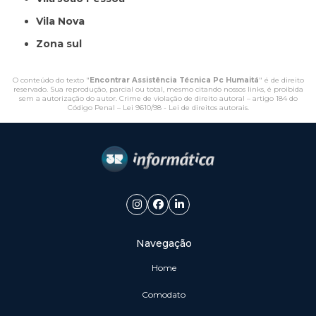
Vila Nova
Zona sul
O conteúdo do texto "
Encontrar Assistência Técnica Pc Humaitá
" é de direito
reservado. Sua reprodução, parcial ou total, mesmo citando nossos links, é proibida
sem a autorização do autor. Crime de violação de direito autoral – artigo 184 do
Código Penal –
Lei 9610/98 - Lei de direitos autorais
.
Navegação
Home
Comodato