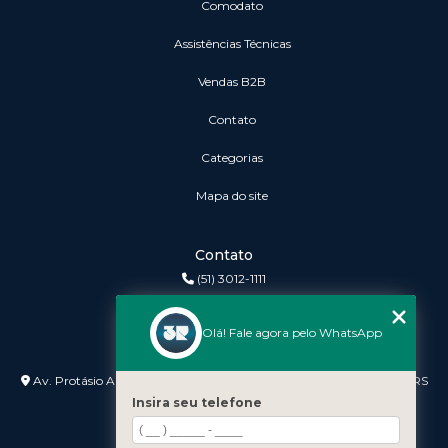
Comodato
Assistências Técnicas
vendas B2B
Contato
Categorias
Mapa do site
Contato
(51) 3012-1111
3r@3rinformatica.com.br
Olá! Fale agora pelo WhatsApp
Endereço
Av. Protásio Alves nº 3240 Lojas 7 e 8 - Petrópolis - Porto Alegre - RS
- 90410-007
Insira seu telefone