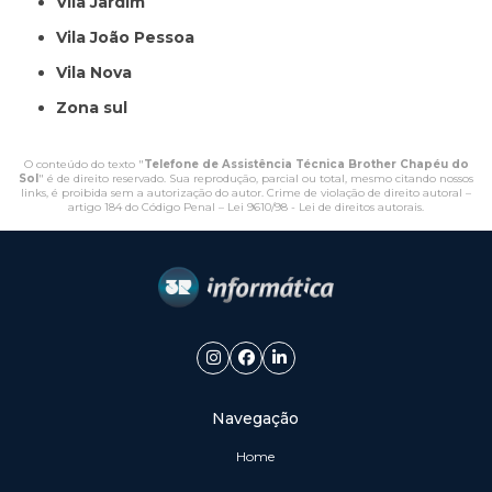
Vila Jardim
Vila João Pessoa
Vila Nova
Zona sul
O conteúdo do texto "
Telefone de Assistência Técnica Brother Chapéu do
Sol
" é de direito reservado. Sua reprodução, parcial ou total, mesmo citando nossos
links, é proibida sem a autorização do autor. Crime de violação de direito autoral –
artigo 184 do Código Penal –
Lei 9610/98 - Lei de direitos autorais
.
Navegação
Home