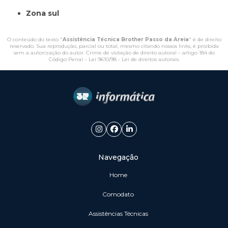
Zona sul
O conteúdo do texto "
Assistência Técnica Brother Passo da Areia
" é de direito
reservado. Sua reprodução, parcial ou total, mesmo citando nossos links, é proibida
sem a autorização do autor. Crime de violação de direito autoral – artigo 184 do
Código Penal –
Lei 9610/98 - Lei de direitos autorais
.
Navegação
Home
Comodato
Assistências Técnicas