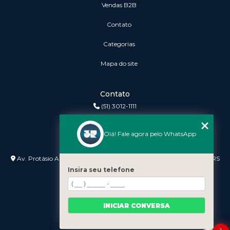
vendas B2B
Contato
Categorias
Mapa do site
Contato
(51) 3012-1111
3r@3rinformatica.com.br
Olá! Fale agora pelo WhatsApp
Endereço
Av. Protásio Alves nº 3240 Lojas 7 e 8 - Petrópolis - Porto Alegre - RS
- 90410-007
Insira seu telefone
INICIAR CONVERSA