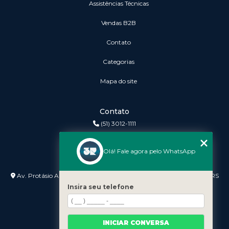
Assistências Técnicas
vendas B2B
Contato
Categorias
Mapa do site
Contato
(51) 3012-1111
3r@3rinformatica.com.br
Olá! Fale agora pelo WhatsApp
Endereço
Av. Protásio Alves nº 3240 Lojas 7 e 8 - Petrópolis - Porto Alegre - RS
- 90410-007
Insira seu telefone
INICIAR CONVERSA