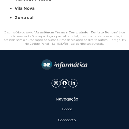
Vila Nova
Zona sul
O conteúdo do texto "
Assistência Técnica Computador Contato Nonoai
" é de
direito reservado. Sua reprodução, parcial ou total, mesmo citando nossos links, é
proibida sem a autorização do autor. Crime de violação de direito autoral – artigo 184
do Código Penal –
Lei 9610/98 - Lei de direitos autorais
.
Navegação
Home
Comodato