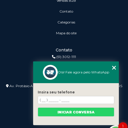
vendas B2B
Contato
Categorias
Mapa do site
Contato
(51) 3012-1111
3r@3rinformatica.com.br
Olá! Fale agora pelo WhatsApp
Endereço
Av. Protásio Alves nº 3240 Lojas 7 e 8 - Petrópolis - Porto Alegre - RS
- 90410-007
Insira seu telefone
INICIAR CONVERSA
1