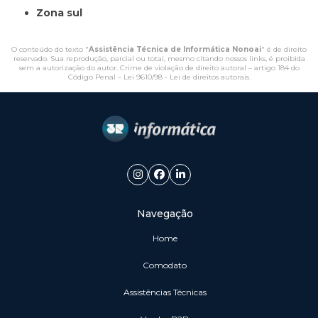
Zona sul
O conteúdo do texto "
Assistência Técnica de Informática Nonoai
" é de direito
reservado. Sua reprodução, parcial ou total, mesmo citando nossos links, é proibida
sem a autorização do autor. Crime de violação de direito autoral – artigo 184 do
Código Penal –
Lei 9610/98 - Lei de direitos autorais
.
Navegação
Home
Comodato
Assistências Técnicas