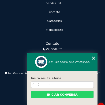
vendas B2B
Contato
Categorias
Mapa do site
Contato
(51) 3012-1111
3r@3rinformatica.com.br
Olá! Fale agora pelo WhatsApp
Endereço
Av. Protásio Alves nº 3240 Lojas 7 e 8 - Petrópolis - Porto Alegre - RS
- 90410-007
Insira seu telefone
INICIAR CONVERSA