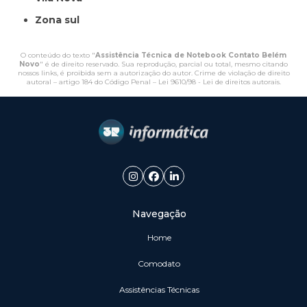
Zona sul
O conteúdo do texto "
Assistência Técnica de Notebook Contato Belém
Novo
" é de direito reservado. Sua reprodução, parcial ou total, mesmo citando
nossos links, é proibida sem a autorização do autor. Crime de violação de direito
autoral – artigo 184 do Código Penal –
Lei 9610/98 - Lei de direitos autorais
.
Navegação
Home
Comodato
Assistências Técnicas