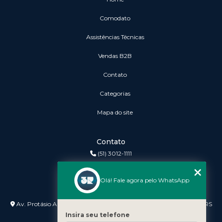
Comodato
Assistências Técnicas
vendas B2B
Contato
Categorias
Mapa do site
Contato
(51) 3012-1111
3r@3rinformatica.com.br
Olá! Fale agora pelo WhatsApp
Endereço
Av. Protásio Alves nº 3240 Lojas 7 e 8 - Petrópolis - Porto Alegre - RS
- 90410-007
Insira seu telefone