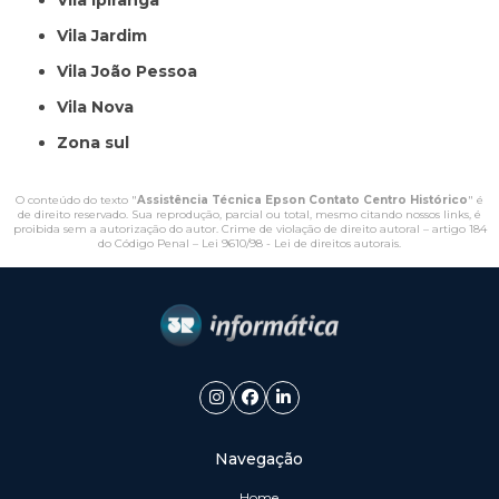
Vila Ipiranga
Vila Jardim
Vila João Pessoa
Vila Nova
Zona sul
O conteúdo do texto "
Assistência Técnica Epson Contato Centro Histórico
" é
de direito reservado. Sua reprodução, parcial ou total, mesmo citando nossos links, é
proibida sem a autorização do autor. Crime de violação de direito autoral – artigo 184
do Código Penal –
Lei 9610/98 - Lei de direitos autorais
.
Navegação
Home