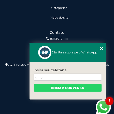
Categorias
Mapa do site
Contato
(51) 3012-1111
3r@3rinformatica.com.br
Olá! Fale agora pelo WhatsApp
Endereço
Av. Protásio Alves nº 3240 Lojas 7 e 8 - Petrópolis - Porto Alegre - RS
- 90410-007
Insira seu telefone
INICIAR CONVERSA
1