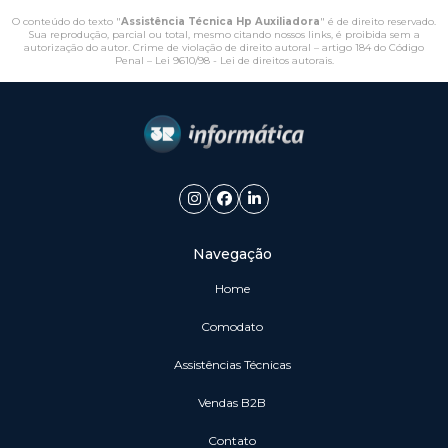
O conteúdo do texto "
Assistência Técnica Hp Auxiliadora
" é de direito reservado.
Sua reprodução, parcial ou total, mesmo citando nossos links, é proibida sem a
autorização do autor. Crime de violação de direito autoral – artigo 184 do Código
Penal –
Lei 9610/98 - Lei de direitos autorais
.
Navegação
Home
Comodato
Assistências Técnicas
vendas B2B
Contato