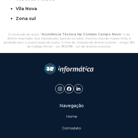
Vila Nova
Zona sul
O conteúdo do texto "
Assistência Técnica Hp Contato Campo Novo
" é de
direito reservado. Sua reprodução, parcial ou total, mesmo citando nossos links, é
proibida sem a autorização do autor. Crime de violação de direito autoral – artigo 184
do Código Penal –
Lei 9610/98 - Lei de direitos autorais
.
Navegação
Home
Comodato