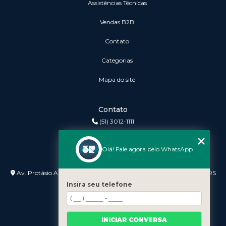
Assistências Técnicas
vendas B2B
Contato
Categorias
Mapa do site
Contato
(51) 3012-1111
3r@3rinformatica.com.br
Olá! Fale agora pelo WhatsApp
Endereço
Av. Protásio Alves nº 3240 Lojas 7 e 8 - Petrópolis - Porto Alegre - RS
- 90410-007
Insira seu telefone
INICIAR CONVERSA