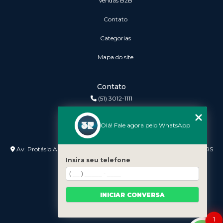
vendas B2B
Contato
Categorias
Mapa do site
Contato
(51) 3012-1111
3r@3rinformatica.com.br
Olá! Fale agora pelo WhatsApp
Endereço
Av. Protásio Alves nº 3240 Lojas 7 e 8 - Petrópolis - Porto Alegre - RS
- 90410-007
Insira seu telefone
INICIAR CONVERSA
1