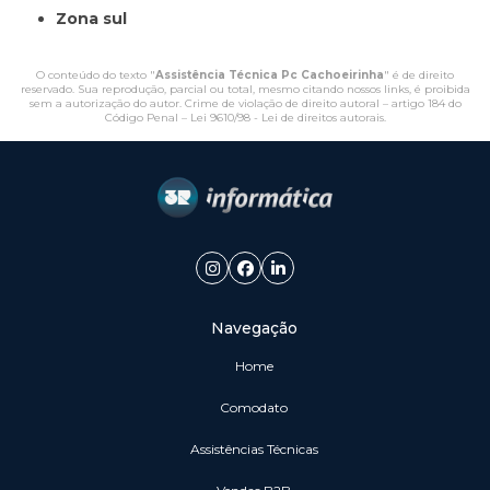
Zona sul
O conteúdo do texto "
Assistência Técnica Pc Cachoeirinha
" é de direito
reservado. Sua reprodução, parcial ou total, mesmo citando nossos links, é proibida
sem a autorização do autor. Crime de violação de direito autoral – artigo 184 do
Código Penal –
Lei 9610/98 - Lei de direitos autorais
.
Navegação
Home
Comodato
Assistências Técnicas