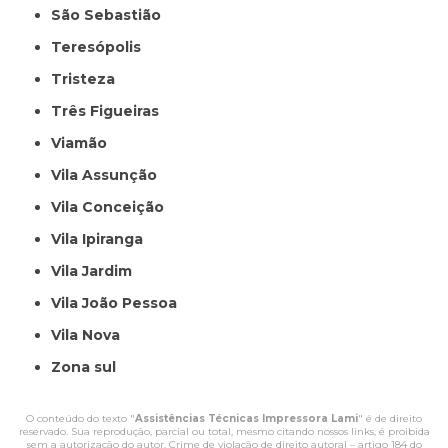
São Sebastião
Teresópolis
Tristeza
Três Figueiras
Viamão
Vila Assunção
Vila Conceição
Vila Ipiranga
Vila Jardim
Vila João Pessoa
Vila Nova
Zona sul
O conteúdo do texto "
Assistências Técnicas Impressora Lami
" é de direito
reservado. Sua reprodução, parcial ou total, mesmo citando nossos links, é proibida
sem a autorização do autor. Crime de violação de direito autoral – artigo 184 do