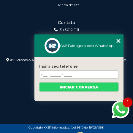
Mapa do site
Contato
(51) 3012-1111
3r@3rinformatica.com.br
Olá! Fale agora pelo WhatsApp
Endereço
Av. Protásio Alves nº 3240 Lojas 7 e 8 - Petrópolis - Porto Alegre - RS
- 90410-007
Insira seu telefone
INICIAR CONVERSA
1
Copyright © 3R informática. (Lei 9610 de 19/02/1998)