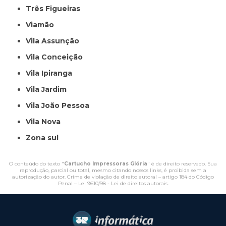
Três Figueiras
Viamão
Vila Assunção
Vila Conceição
Vila Ipiranga
Vila Jardim
Vila João Pessoa
Vila Nova
Zona sul
O conteúdo do texto "
Cartucho Impressoras Glória
" é de direito reservado. Sua
reprodução, parcial ou total, mesmo citando nossos links, é proibida sem a
autorização do autor. Crime de violação de direito autoral – artigo 184 do Código
Penal –
Lei 9610/98 - Lei de direitos autorais
.