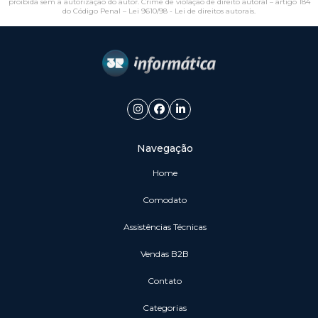
proibida sem a autorização do autor. Crime de violação de direito autoral – artigo 184
do Código Penal –
Lei 9610/98 - Lei de direitos autorais
.
Navegação
Home
Comodato
Assistências Técnicas
vendas B2B
Contato
Categorias