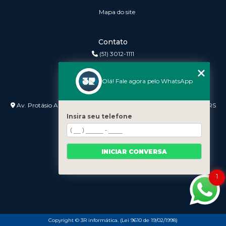
Mapa do site
Contato
(51) 3012-1111
3r@3rinformatica.com.br
Olá! Fale agora pelo WhatsApp
Endereço
Av. Protásio Alves nº 3240 Lojas 7 e 8 - Petrópolis - Porto Alegre - RS
- 90410-007
Insira seu telefone
INICIAR CONVERSA
1
Copyright © 3R informática. (Lei 9610 de 19/02/1998)