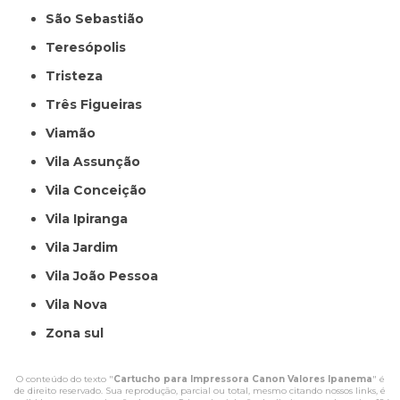
São Sebastião
Teresópolis
Tristeza
Três Figueiras
Viamão
Vila Assunção
Vila Conceição
Vila Ipiranga
Vila Jardim
Vila João Pessoa
Vila Nova
Zona sul
O conteúdo do texto "
Cartucho para Impressora Canon Valores Ipanema
" é
de direito reservado. Sua reprodução, parcial ou total, mesmo citando nossos links, é