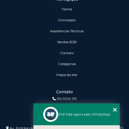
Home
Comodato
Assistências Técnicas
vendas B2B
Contato
Categorias
Mapa do site
Contato
(51) 3012-1111
3r@3rinformatica.com.br
Olá! Fale agora pelo WhatsApp
Endereço
Av. Protásio Alves nº 3240 Lojas 7 e 8 - Petrópolis - Porto Alegre - RS