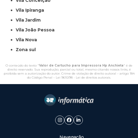
Vila Conceição
Vila Ipiranga
Vila Jardim
Vila João Pessoa
Vila Nova
Zona sul
O conteúdo do texto "
Valor de Cartucho para Impressora Hp Anchieta
" é de
direito reservado. Sua reprodução, parcial ou total, mesmo citando nossos links, é
proibida sem a autorização do autor. Crime de violação de direito autoral – artigo 184
do Código Penal –
Lei 9610/98 - Lei de direitos autorais
.
Navegação