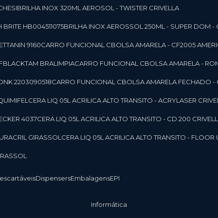
CHESI
BRILHA INOX 320ML AEROSOL - TWISTER CRIVELLA
 BRITE HB004511075
BRILHA INOX AEROSSOL 250ML - SUPER DOM - 
TTANIN 9160
CARRO FUNCIONAL CBOLSA AMARELA - CF2005 AMERI
CFBLACKTAM BRALIMPIA
CARRO FUNCIONAL CBOLSA AMARELA - R
ONK 2203090518
CARRO FUNCIONAL CBOLSA AMARELA FECHADO -
 QUIMIFEL
CERA LIQ 05L ACRILICA ALTO TRANSITO - ACRYLASER CRIVE
BECKER 4037
CERA LIQ 05L ACRILICA ALTO TRANSITO - CD 200 CRIVEL
 DURACRIL GIRASSOL
CERA LIQ 05L ACRILICA ALTO TRANSITO - FLO
GIRASSOL
Descartáveis
Dispensers
Embalagens
EPI
Informática