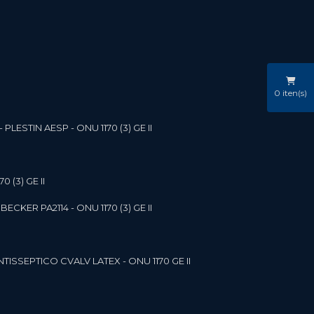
0
iten(s)
LESTIN AESP - ONU 1170 (3) GE II
 (3) GE II
ECKER PA2114 - ONU 1170 (3) GE II
NTISSEPTICO CVALV LATEX - ONU 1170 GE II