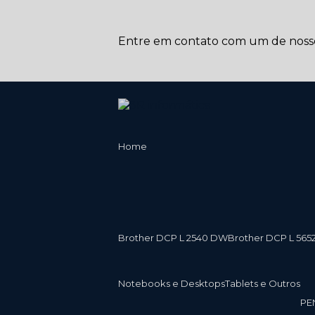
Entre em contato com um de nossos
Home
Brother DCP L 2540 DW
Brother DCP L 565
Notebooks e Desktops
Tablets e Outros
P