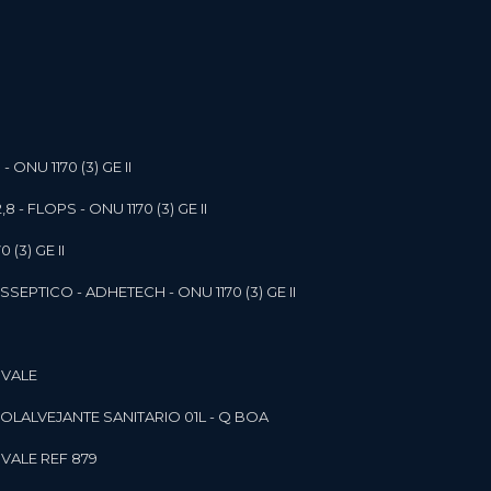
- ONU 1170 (3) GE II
,8 - FLOPS - ONU 1170 (3) GE II
 (3) GE II
SEPTICO - ADHETECH - ONU 1170 (3) GE II
 VALE
SOL
ALVEJANTE SANITARIO 01L - Q BOA
 VALE REF 879