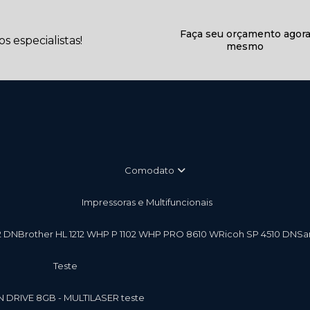
Faça seu orçamento agor
 especialistas!
mesmo
Comodato
Impressoras e Multifuncionais
2 DN
Brother HL 1212 W
HP P 1102 W
HP PRO 8610 W
Ricoh SP 4510 DN
S
teste
EN DRIVE 8GB - MULTILASER teste