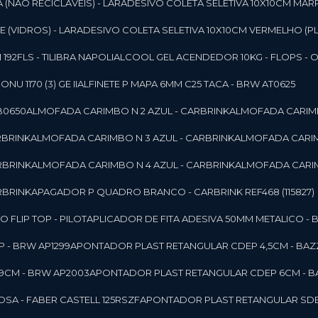
 (NAO RECICLAVEIS) - LAR
ADESIVO COLETA SELETIVA 10X10CM MAR
 (VIDROS) - LAR
ADESIVO COLETA SELETIVA 10X10CM VERMELHO (PL
92FLS - TILIBRA NAPOLI
ALCOOL GEL ACENDEDOR 10KG - FLOPS - ONU 
U 1170 (3) GE II
ALFINETE P MAPA 6MM C25 TACA - BRW AT0625
B0650
ALMOFADA CARIMBO N 2 AZUL - CARBRINK
ALMOFADA CARIMB
RBRINK
ALMOFADA CARIMBO N 3 AZUL - CARBRINK
ALMOFADA CARIM
RBRINK
ALMOFADA CARIMBO N 4 AZUL - CARBRINK
ALMOFADA CARIM
RBRINK
APAGADOR P QUADRO BRANCO - CARBRINK REF468 (115827)
FLIP TOP - PILOT
APLICADOR DE FITA ADESIVA 50MM METALICO - 
 - BRW AP1299
APONTADOR PLAST RETANGULAR CDEP 4,5CM - BAZ
9CM - BRW AP2003
APONTADOR PLAST RETANGULAR CDEP 6CM - B
SA - FABER CASTELL 125RSZF
APONTADOR PLAST RETANGULAR SDEP