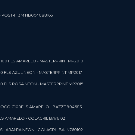
- POST-IT 3M HB004088165
C100 FLS AMARELO - MASTERPRINT MP2010
00 FLS AZUL NEON - MASTERPRINT MP2017
00 FLS ROSA NEON - MASTERPRINT MP2015
 BLOCO C100FLS AMARELO - BAZZE 904683
FLS AMARELO - COLACRIL BA76102
LS LARANJA NEON - COLACRIL BALN760102