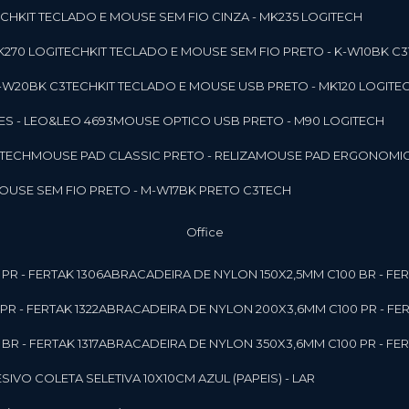
ECH
KIT TECLADO E MOUSE SEM FIO CINZA - MK235 LOGITECH
MK270 LOGITECH
KIT TECLADO E MOUSE SEM FIO PRETO - K-W10BK C
 K-W20BK C3TECH
KIT TECLADO E MOUSE USB PRETO - MK120 LOGITE
S - LEO&LEO 4693
MOUSE OPTICO USB PRETO - M90 LOGITECH
3TECH
MOUSE PAD CLASSIC PRETO - RELIZA
MOUSE PAD ERGONOMIC
MOUSE SEM FIO PRETO - M-W17BK PRETO C3TECH
Office
PR - FERTAK 1306
ABRACADEIRA DE NYLON 150X2,5MM C100 BR - FER
R - FERTAK 1322
ABRACADEIRA DE NYLON 200X3,6MM C100 PR - FER
R - FERTAK 1317
ABRACADEIRA DE NYLON 350X3,6MM C100 PR - FER
ESIVO COLETA SELETIVA 10X10CM AZUL (PAPEIS) - LAR