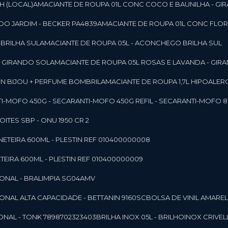
SH (LOCAL)
AMACIANTE DE ROUPA 01L CONC COCO E BAUNILHA - GI
DO JARDIM - BECKER PA4839
AMACIANTE DE ROUPA 01L CONC FLOR
 BRILHA SUL
AMACIANTE DE ROUPA 05L - ACONCHEGO BRILHA SUL
 - GIRANDO SOL
AMACIANTE DE ROUPA 05L ROSAS E LAVANDA - GIR
MON BIJOU + PERFUME BOMBRIL
AMACIANTE DE ROUPA 1,7L HIPOALE
NTI-MOFO 450G - SECAR
ANTI-MOFO 450G REFIL - SECAR
ANTI-MOFO 8
NOITES SBP - ONU 1950 CR 2
NETEIRA 600ML - PLESTIN REF 010400000008
TEIRA 600ML - PLESTIN REF 010400000009
IONAL - BRALIMPIA SG04AMV
IONAL ALTA CAPACIDADE - BETTANIN 9160SC
BOLSA DE VINIL AMAR
ONAL - TONK 7898702323403
BRILHA INOX 05L - BRILHOINOX CRIVEL