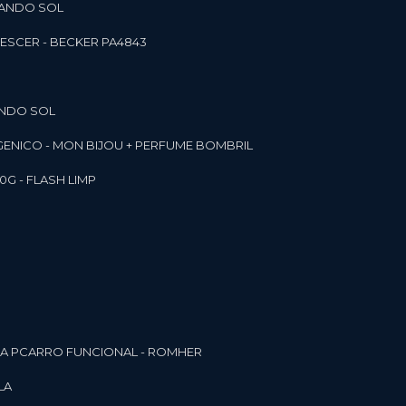
RANDO SOL
ESCER - BECKER PA4843
ANDO SOL
RGENICO - MON BIJOU + PERFUME BOMBRIL
0G - FLASH LIMP
ELA PCARRO FUNCIONAL - ROMHER
LA