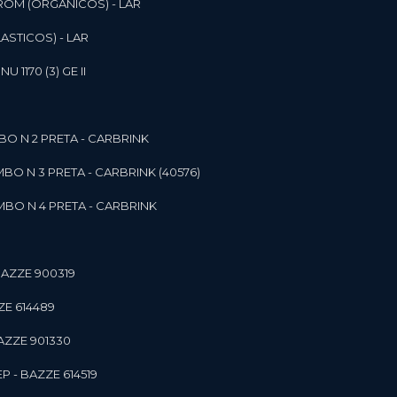
ROM (ORGANICOS) - LAR
ASTICOS) - LAR
1170 (3) GE II
O N 2 PRETA - CARBRINK
BO N 3 PRETA - CARBRINK (40576)
BO N 4 PRETA - CARBRINK
BAZZE 900319
ZE 614489
AZZE 901330
 - BAZZE 614519