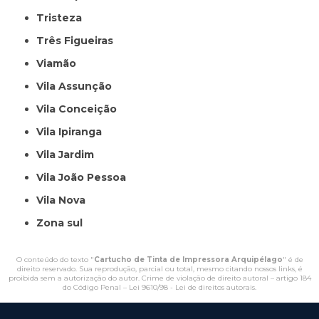
Tristeza
Três Figueiras
Viamão
Vila Assunção
Vila Conceição
Vila Ipiranga
Vila Jardim
Vila João Pessoa
Vila Nova
Zona sul
O conteúdo do texto "
Cartucho de Tinta de Impressora Arquipélago
" é de
direito reservado. Sua reprodução, parcial ou total, mesmo citando nossos links, é
proibida sem a autorização do autor. Crime de violação de direito autoral – artigo 184
do Código Penal –
Lei 9610/98 - Lei de direitos autorais
.