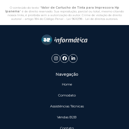
O conteúdo do texto "
Valor de Cartucho de Tinta para Impressora Hp
Ipanema
" é de direito reservado. Sua reprodução, parcial ou total, mesmo citando
nossos links, é proibida sem a autorização do autor. Crime de violação de direito
autoral – artigo 184 do Código Penal –
Lei 9610/98 - Lei de direitos autorais
.
Navegação
Home
Comodato
Assistências Técnicas
vendas B2B
Contato