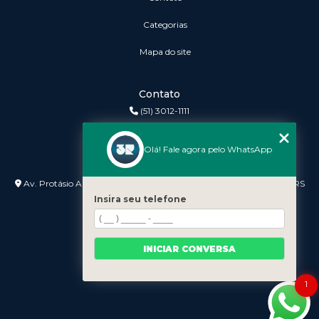
Categorias
Mapa do site
Contato
(51) 3012-1111
3r@3rinformatica.com.br
Olá! Fale agora pelo WhatsApp
Endereço
Av. Protásio Alves nº 3240 Lojas 7 e 8 - Petrópolis - Porto Alegre - RS
- 90410-007
Insira seu telefone
INICIAR CONVERSA
1