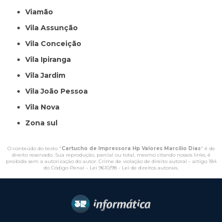
Viamão
Vila Assunção
Vila Conceição
Vila Ipiranga
Vila Jardim
Vila João Pessoa
Vila Nova
Zona sul
O conteúdo do texto "
Cartucho de Impressora Hp Valores Marcílio Dias
" é de
direito reservado. Sua reprodução, parcial ou total, mesmo citando nossos links, é
proibida sem a autorização do autor. Crime de violação de direito autoral – artigo 184
do Código Penal –
Lei 9610/98 - Lei de direitos autorais
.