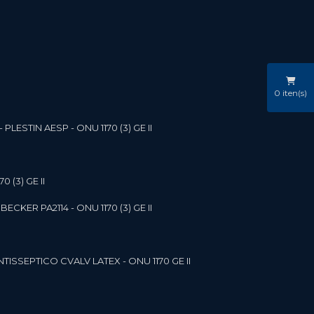
0
iten(s)
LESTIN AESP - ONU 1170 (3) GE II
 (3) GE II
ECKER PA2114 - ONU 1170 (3) GE II
NTISSEPTICO CVALV LATEX - ONU 1170 GE II