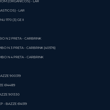
ROM (ORGANICOS) - LAR
ASTICOS) - LAR
1170 (3) GE II
O N 2 PRETA - CARBRINK
BO N 3 PRETA - CARBRINK (40576)
BO N 4 PRETA - CARBRINK
BAZZE 900319
ZE 614489
AZZE 901330
 - BAZZE 614519