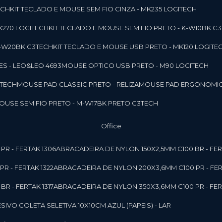
ECH
KIT TECLADO E MOUSE SEM FIO CINZA - MK235 LOGITECH
MK270 LOGITECH
KIT TECLADO E MOUSE SEM FIO PRETO - K-W10BK C
 K-W20BK C3TECH
KIT TECLADO E MOUSE USB PRETO - MK120 LOGITE
S - LEO&LEO 4693
MOUSE OPTICO USB PRETO - M90 LOGITECH
3TECH
MOUSE PAD CLASSIC PRETO - RELIZA
MOUSE PAD ERGONOMIC
MOUSE SEM FIO PRETO - M-W17BK PRETO C3TECH
Office
PR - FERTAK 1306
ABRACADEIRA DE NYLON 150X2,5MM C100 BR - FER
R - FERTAK 1322
ABRACADEIRA DE NYLON 200X3,6MM C100 PR - FER
R - FERTAK 1317
ABRACADEIRA DE NYLON 350X3,6MM C100 PR - FER
ESIVO COLETA SELETIVA 10X10CM AZUL (PAPEIS) - LAR