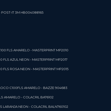
- POST-IT 3M HB004088165
C100 FLS AMARELO - MASTERPRINT MP2010
00 FLS AZUL NEON - MASTERPRINT MP2017
00 FLS ROSA NEON - MASTERPRINT MP2015
 BLOCO C100FLS AMARELO - BAZZE 904683
FLS AMARELO - COLACRIL BA76102
LS LARANJA NEON - COLACRIL BALN760102