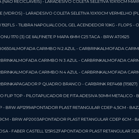
 (NAO RECICLAVEIS) - LAR
ADESIVO COLETA SELETIVA 10X10CM MAR
 (VIDROS) - LAR
ADESIVO COLETA SELETIVA 10X10CM VERMELHO (PL
92FLS - TILIBRA NAPOLI
ALCOOL GEL ACENDEDOR 10KG - FLOPS - ONU 
U 1170 (3) GE II
ALFINETE P MAPA 6MM C25 TACA - BRW AT0625
B0650
ALMOFADA CARIMBO N 2 AZUL - CARBRINK
ALMOFADA CARIMB
RBRINK
ALMOFADA CARIMBO N 3 AZUL - CARBRINK
ALMOFADA CARIM
RBRINK
ALMOFADA CARIMBO N 4 AZUL - CARBRINK
ALMOFADA CARIM
RBRINK
APAGADOR P QUADRO BRANCO - CARBRINK REF468 (115827)
FLIP TOP - PILOT
APLICADOR DE FITA ADESIVA 50MM METALICO - 
 - BRW AP1299
APONTADOR PLAST RETANGULAR CDEP 4,5CM - BAZ
9CM - BRW AP2003
APONTADOR PLAST RETANGULAR CDEP 6CM - B
SA - FABER CASTELL 125RSZF
APONTADOR PLAST RETANGULAR SDEP