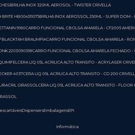
CHESI
BRILHA INOX 320ML AEROSOL - TWISTER CRIVELLA
 BRITE HB004511075
BRILHA INOX AEROSSOL 250ML - SUPER DOM - 
TTANIN 9160
CARRO FUNCIONAL CBOLSA AMARELA - CF2005 AMERI
CFBLACKTAM BRALIMPIA
CARRO FUNCIONAL CBOLSA AMARELA - R
ONK 2203090518
CARRO FUNCIONAL CBOLSA AMARELA FECHADO -
 QUIMIFEL
CERA LIQ 05L ACRILICA ALTO TRANSITO - ACRYLASER CRIVE
BECKER 4037
CERA LIQ 05L ACRILICA ALTO TRANSITO - CD 200 CRIVEL
 DURACRIL GIRASSOL
CERA LIQ 05L ACRILICA ALTO TRANSITO - FLO
GIRASSOL
Descartáveis
Dispensers
Embalagens
EPI
Informática