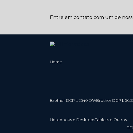
Entre em contato com um de nossos
Home
Brother DCP L 2540 DW
Brother DCP L 565
Notebooks e Desktops
Tablets e Outros
P