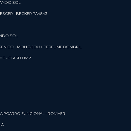
RANDO SOL
ESCER - BECKER PA4843
ANDO SOL
RGENICO - MON BIJOU + PERFUME BOMBRIL
0G - FLASH LIMP
ELA PCARRO FUNCIONAL - ROMHER
LA