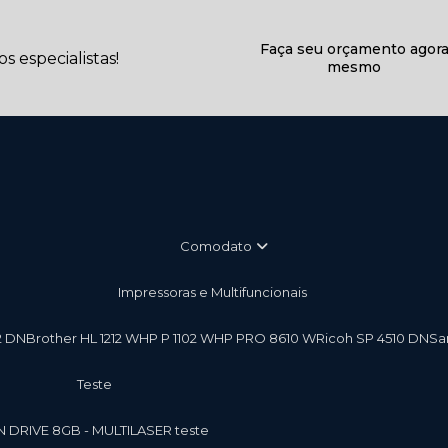
Faça seu orçamento agor
 especialistas!
mesmo
Comodato
Impressoras e Multifuncionais
2 DN
Brother HL 1212 W
HP P 1102 W
HP PRO 8610 W
Ricoh SP 4510 DN
S
teste
EN DRIVE 8GB - MULTILASER teste