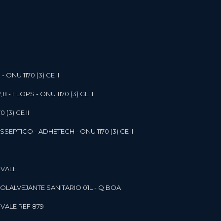
- ONU 1170 (3) GE II
,8 - FLOPS - ONU 1170 (3) GE II
 (3) GE II
SEPTICO - ADHETECH - ONU 1170 (3) GE II
 VALE
SOL
ALVEJANTE SANITARIO 01L - Q BOA
 VALE REF 879