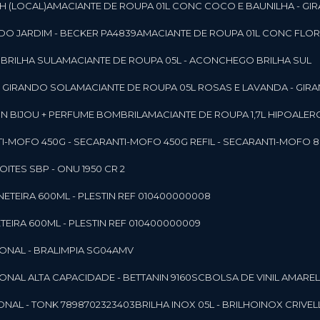
SH (LOCAL)
AMACIANTE DE ROUPA 01L CONC COCO E BAUNILHA - GI
DO JARDIM - BECKER PA4839
AMACIANTE DE ROUPA 01L CONC FLOR
 BRILHA SUL
AMACIANTE DE ROUPA 05L - ACONCHEGO BRILHA SUL
 - GIRANDO SOL
AMACIANTE DE ROUPA 05L ROSAS E LAVANDA - GIR
MON BIJOU + PERFUME BOMBRIL
AMACIANTE DE ROUPA 1,7L HIPOALE
NTI-MOFO 450G - SECAR
ANTI-MOFO 450G REFIL - SECAR
ANTI-MOFO 8
NOITES SBP - ONU 1950 CR 2
NETEIRA 600ML - PLESTIN REF 010400000008
TEIRA 600ML - PLESTIN REF 010400000009
IONAL - BRALIMPIA SG04AMV
IONAL ALTA CAPACIDADE - BETTANIN 9160SC
BOLSA DE VINIL AMAR
ONAL - TONK 7898702323403
BRILHA INOX 05L - BRILHOINOX CRIVEL