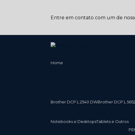
Entre em contato com um de nossos
Home
Brother DCP L 2540 DW
Brother DCP L 565
Notebooks e Desktops
Tablets e Outros
P