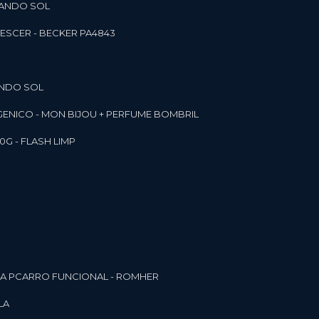
RANDO SOL
ESCER - BECKER PA4843
ANDO SOL
RGENICO - MON BIJOU + PERFUME BOMBRIL
0G - FLASH LIMP
ELA PCARRO FUNCIONAL - ROMHER
LA