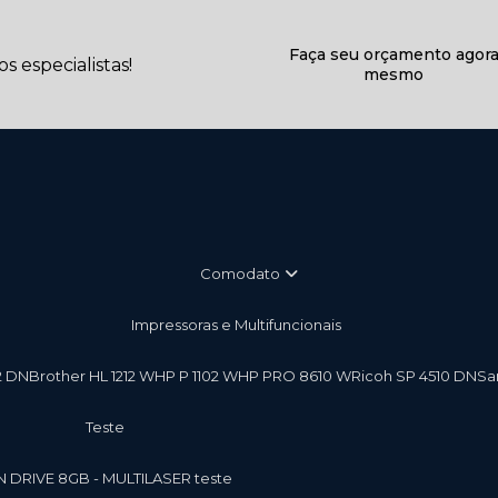
Faça seu orçamento agor
 especialistas!
mesmo
Comodato
Impressoras e Multifuncionais
2 DN
Brother HL 1212 W
HP P 1102 W
HP PRO 8610 W
Ricoh SP 4510 DN
S
teste
EN DRIVE 8GB - MULTILASER teste