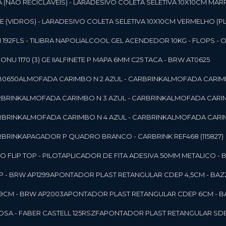
 (NAO RECICLAVEIS) - LAR
ADESIVO COLETA SELETIVA 10X10CM MAR
 (VIDROS) - LAR
ADESIVO COLETA SELETIVA 10X10CM VERMELHO (PL
92FLS - TILIBRA NAPOLI
ALCOOL GEL ACENDEDOR 10KG - FLOPS - ONU 
U 1170 (3) GE II
ALFINETE P MAPA 6MM C25 TACA - BRW AT0625
B0650
ALMOFADA CARIMBO N 2 AZUL - CARBRINK
ALMOFADA CARIMB
RBRINK
ALMOFADA CARIMBO N 3 AZUL - CARBRINK
ALMOFADA CARIM
RBRINK
ALMOFADA CARIMBO N 4 AZUL - CARBRINK
ALMOFADA CARIM
RBRINK
APAGADOR P QUADRO BRANCO - CARBRINK REF468 (115827)
FLIP TOP - PILOT
APLICADOR DE FITA ADESIVA 50MM METALICO - 
 - BRW AP1299
APONTADOR PLAST RETANGULAR CDEP 4,5CM - BAZ
9CM - BRW AP2003
APONTADOR PLAST RETANGULAR CDEP 6CM - B
SA - FABER CASTELL 125RSZF
APONTADOR PLAST RETANGULAR SDEP