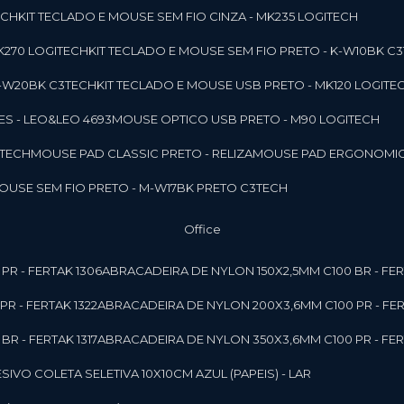
ECH
KIT TECLADO E MOUSE SEM FIO CINZA - MK235 LOGITECH
MK270 LOGITECH
KIT TECLADO E MOUSE SEM FIO PRETO - K-W10BK C
 K-W20BK C3TECH
KIT TECLADO E MOUSE USB PRETO - MK120 LOGITE
S - LEO&LEO 4693
MOUSE OPTICO USB PRETO - M90 LOGITECH
3TECH
MOUSE PAD CLASSIC PRETO - RELIZA
MOUSE PAD ERGONOMIC
MOUSE SEM FIO PRETO - M-W17BK PRETO C3TECH
Office
PR - FERTAK 1306
ABRACADEIRA DE NYLON 150X2,5MM C100 BR - FER
R - FERTAK 1322
ABRACADEIRA DE NYLON 200X3,6MM C100 PR - FER
R - FERTAK 1317
ABRACADEIRA DE NYLON 350X3,6MM C100 PR - FER
ESIVO COLETA SELETIVA 10X10CM AZUL (PAPEIS) - LAR