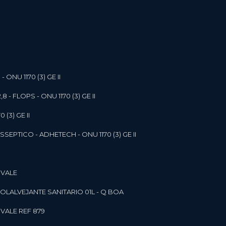
- ONU 1170 (3) GE II
,8 - FLOPS - ONU 1170 (3) GE II
 (3) GE II
SEPTICO - ADHETECH - ONU 1170 (3) GE II
 VALE
SOL
ALVEJANTE SANITARIO 01L - Q BOA
 VALE REF 879