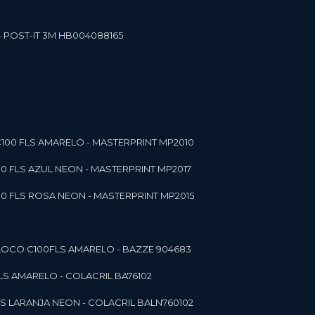
- POST-IT 3M HB004088165
C100 FLS AMARELO - MASTERPRINT MP2010
00 FLS AZUL NEON - MASTERPRINT MP2017
00 FLS ROSA NEON - MASTERPRINT MP2015
 BLOCO C100FLS AMARELO - BAZZE 904683
FLS AMARELO - COLACRIL BA76102
LS LARANJA NEON - COLACRIL BALN760102