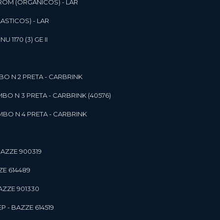
ROM (ORGANICOS) - LAR
ASTICOS) - LAR
1170 (3) GE II
O N 2 PRETA - CARBRINK
BO N 3 PRETA - CARBRINK (40576)
BO N 4 PRETA - CARBRINK
BAZZE 900319
ZE 614489
AZZE 901330
 - BAZZE 614519