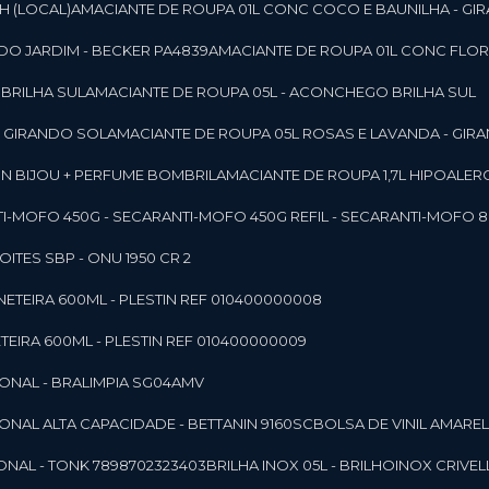
SH (LOCAL)
AMACIANTE DE ROUPA 01L CONC COCO E BAUNILHA - GI
DO JARDIM - BECKER PA4839
AMACIANTE DE ROUPA 01L CONC FLOR
 BRILHA SUL
AMACIANTE DE ROUPA 05L - ACONCHEGO BRILHA SUL
 - GIRANDO SOL
AMACIANTE DE ROUPA 05L ROSAS E LAVANDA - GIR
MON BIJOU + PERFUME BOMBRIL
AMACIANTE DE ROUPA 1,7L HIPOALE
NTI-MOFO 450G - SECAR
ANTI-MOFO 450G REFIL - SECAR
ANTI-MOFO 8
NOITES SBP - ONU 1950 CR 2
NETEIRA 600ML - PLESTIN REF 010400000008
TEIRA 600ML - PLESTIN REF 010400000009
IONAL - BRALIMPIA SG04AMV
IONAL ALTA CAPACIDADE - BETTANIN 9160SC
BOLSA DE VINIL AMAR
ONAL - TONK 7898702323403
BRILHA INOX 05L - BRILHOINOX CRIVEL