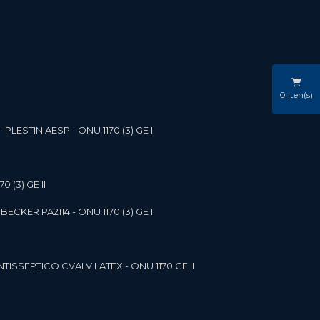
0
iten(s)
LESTIN AESP - ONU 1170 (3) GE II
 (3) GE II
ECKER PA2114 - ONU 1170 (3) GE II
NTISSEPTICO CVALV LATEX - ONU 1170 GE II