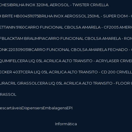
CHESI
BRILHA INOX 320ML AEROSOL - TWISTER CRIVELLA
 BRITE HB004511075
BRILHA INOX AEROSSOL 250ML - SUPER DOM - 
TTANIN 9160
CARRO FUNCIONAL CBOLSA AMARELA - CF2005 AMERI
CFBLACKTAM BRALIMPIA
CARRO FUNCIONAL CBOLSA AMARELA - R
ONK 2203090518
CARRO FUNCIONAL CBOLSA AMARELA FECHADO -
 QUIMIFEL
CERA LIQ 05L ACRILICA ALTO TRANSITO - ACRYLASER CRIVE
BECKER 4037
CERA LIQ 05L ACRILICA ALTO TRANSITO - CD 200 CRIVEL
 DURACRIL GIRASSOL
CERA LIQ 05L ACRILICA ALTO TRANSITO - FLO
GIRASSOL
Descartáveis
Dispensers
Embalagens
EPI
Informática