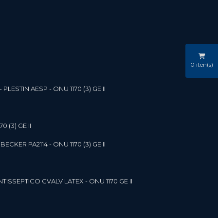
0
iten(s)
LESTIN AESP - ONU 1170 (3) GE II
 (3) GE II
ECKER PA2114 - ONU 1170 (3) GE II
NTISSEPTICO CVALV LATEX - ONU 1170 GE II