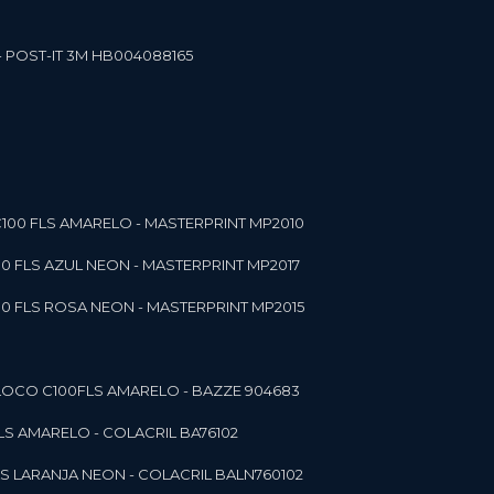
- POST-IT 3M HB004088165
C100 FLS AMARELO - MASTERPRINT MP2010
00 FLS AZUL NEON - MASTERPRINT MP2017
00 FLS ROSA NEON - MASTERPRINT MP2015
 BLOCO C100FLS AMARELO - BAZZE 904683
FLS AMARELO - COLACRIL BA76102
LS LARANJA NEON - COLACRIL BALN760102