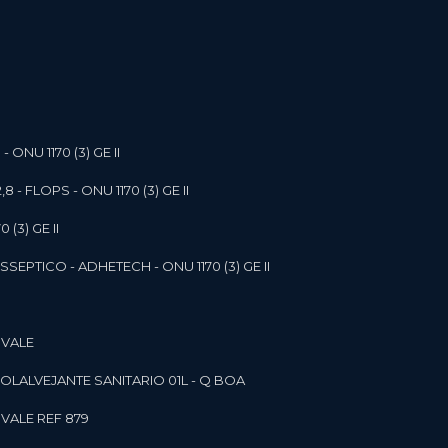
- ONU 1170 (3) GE II
,8 - FLOPS - ONU 1170 (3) GE II
 (3) GE II
SEPTICO - ADHETECH - ONU 1170 (3) GE II
 VALE
SOL
ALVEJANTE SANITARIO 01L - Q BOA
 VALE REF 879