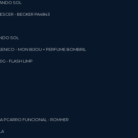
RANDO SOL
ESCER - BECKER PA4843
ANDO SOL
RGENICO - MON BIJOU + PERFUME BOMBRIL
0G - FLASH LIMP
ELA PCARRO FUNCIONAL - ROMHER
LA