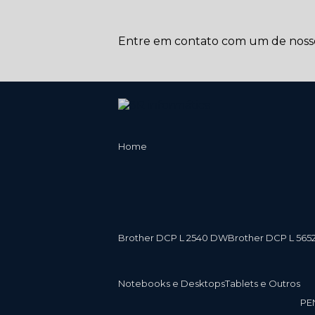
Entre em contato com um de nossos
Home
Brother DCP L 2540 DW
Brother DCP L 565
Notebooks e Desktops
Tablets e Outros
P