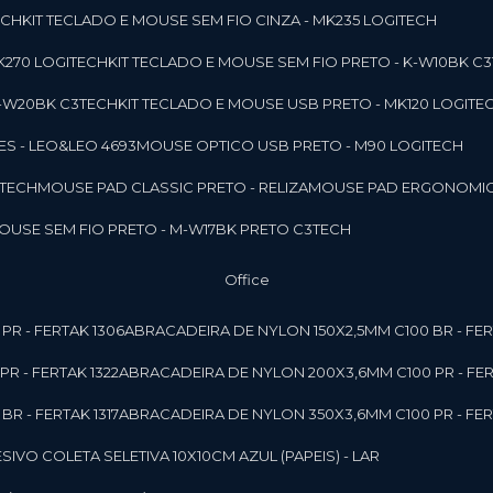
ECH
KIT TECLADO E MOUSE SEM FIO CINZA - MK235 LOGITECH
MK270 LOGITECH
KIT TECLADO E MOUSE SEM FIO PRETO - K-W10BK C
 K-W20BK C3TECH
KIT TECLADO E MOUSE USB PRETO - MK120 LOGITE
S - LEO&LEO 4693
MOUSE OPTICO USB PRETO - M90 LOGITECH
3TECH
MOUSE PAD CLASSIC PRETO - RELIZA
MOUSE PAD ERGONOMIC
MOUSE SEM FIO PRETO - M-W17BK PRETO C3TECH
Office
PR - FERTAK 1306
ABRACADEIRA DE NYLON 150X2,5MM C100 BR - FER
R - FERTAK 1322
ABRACADEIRA DE NYLON 200X3,6MM C100 PR - FER
R - FERTAK 1317
ABRACADEIRA DE NYLON 350X3,6MM C100 PR - FER
ESIVO COLETA SELETIVA 10X10CM AZUL (PAPEIS) - LAR