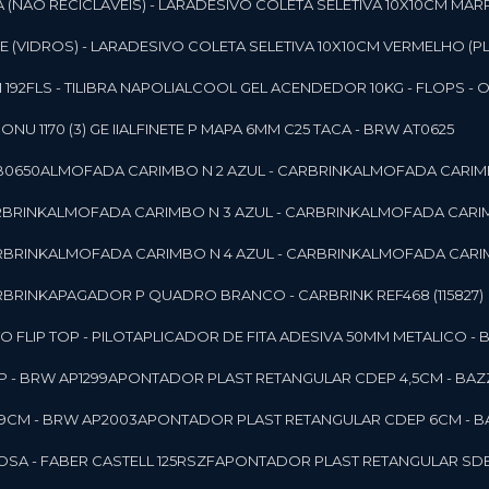
 (NAO RECICLAVEIS) - LAR
ADESIVO COLETA SELETIVA 10X10CM MAR
 (VIDROS) - LAR
ADESIVO COLETA SELETIVA 10X10CM VERMELHO (PL
92FLS - TILIBRA NAPOLI
ALCOOL GEL ACENDEDOR 10KG - FLOPS - ONU 
U 1170 (3) GE II
ALFINETE P MAPA 6MM C25 TACA - BRW AT0625
B0650
ALMOFADA CARIMBO N 2 AZUL - CARBRINK
ALMOFADA CARIMB
RBRINK
ALMOFADA CARIMBO N 3 AZUL - CARBRINK
ALMOFADA CARIM
RBRINK
ALMOFADA CARIMBO N 4 AZUL - CARBRINK
ALMOFADA CARIM
RBRINK
APAGADOR P QUADRO BRANCO - CARBRINK REF468 (115827)
FLIP TOP - PILOT
APLICADOR DE FITA ADESIVA 50MM METALICO - 
 - BRW AP1299
APONTADOR PLAST RETANGULAR CDEP 4,5CM - BAZ
9CM - BRW AP2003
APONTADOR PLAST RETANGULAR CDEP 6CM - B
SA - FABER CASTELL 125RSZF
APONTADOR PLAST RETANGULAR SDEP