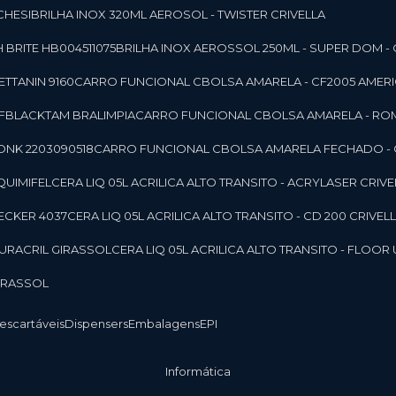
CHESI
BRILHA INOX 320ML AEROSOL - TWISTER CRIVELLA
 BRITE HB004511075
BRILHA INOX AEROSSOL 250ML - SUPER DOM - 
TTANIN 9160
CARRO FUNCIONAL CBOLSA AMARELA - CF2005 AMERI
CFBLACKTAM BRALIMPIA
CARRO FUNCIONAL CBOLSA AMARELA - R
ONK 2203090518
CARRO FUNCIONAL CBOLSA AMARELA FECHADO -
 QUIMIFEL
CERA LIQ 05L ACRILICA ALTO TRANSITO - ACRYLASER CRIVE
BECKER 4037
CERA LIQ 05L ACRILICA ALTO TRANSITO - CD 200 CRIVEL
 DURACRIL GIRASSOL
CERA LIQ 05L ACRILICA ALTO TRANSITO - FLO
GIRASSOL
Descartáveis
Dispensers
Embalagens
EPI
Informática