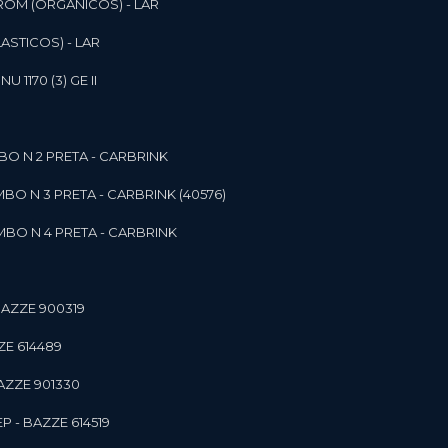
ROM (ORGANICOS) - LAR
ASTICOS) - LAR
1170 (3) GE II
O N 2 PRETA - CARBRINK
BO N 3 PRETA - CARBRINK (40576)
BO N 4 PRETA - CARBRINK
BAZZE 900319
ZE 614489
AZZE 901330
 - BAZZE 614519