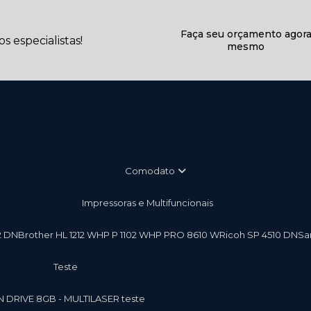
Faça seu orçamento agor
 especialistas!
mesmo
Comodato
Impressoras e Multifuncionais
2 DN
Brother HL 1212 W
HP P 1102 W
HP PRO 8610 W
Ricoh SP 4510 DN
S
teste
EN DRIVE 8GB - MULTILASER teste