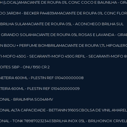
SH (LOCAL)
AMACIANTE DE ROUPA 01L CONC COCO E BAUNILHA - GI
DO JARDIM - BECKER PA4839
AMACIANTE DE ROUPA 01L CONC FLOR
 BRILHA SUL
AMACIANTE DE ROUPA 05L - ACONCHEGO BRILHA SUL
 - GIRANDO SOL
AMACIANTE DE ROUPA 05L ROSAS E LAVANDA - GIR
MON BIJOU + PERFUME BOMBRIL
AMACIANTE DE ROUPA 1,7L HIPOALE
NTI-MOFO 450G - SECAR
ANTI-MOFO 450G REFIL - SECAR
ANTI-MOFO 8
NOITES SBP - ONU 1950 CR 2
NETEIRA 600ML - PLESTIN REF 010400000008
TEIRA 600ML - PLESTIN REF 010400000009
IONAL - BRALIMPIA SG04AMV
IONAL ALTA CAPACIDADE - BETTANIN 9160SC
BOLSA DE VINIL AMAR
ONAL - TONK 7898702323403
BRILHA INOX 05L - BRILHOINOX CRIVEL