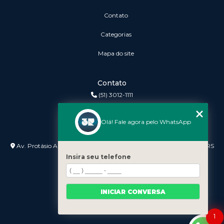
Contato
Categorias
Mapa do site
Contato
(51) 3012-1111
3r@3rinformatica.com.br
Olá! Fale agora pelo WhatsApp
Endereço
Av. Protásio Alves nº 3240 Lojas 7 e 8 - Petrópolis - Porto Alegre - RS
- 90410-007
Insira seu telefone
INICIAR CONVERSA
1