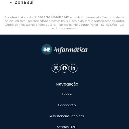
Zona sul
O conteúdo do texto "
Conserto Notebook
" é de direito reservado. Sua reprodução,
parcial ou total, mesmo citando nossos links, é proibida sem a autorização do autor.
Crime de violação de direito autoral – artigo 184 do Código Penal –
Lei 9610/98 - Lei
de direitos autorais
.
Navegação
Home
Comodato
Assistências Técnicas
vendas B2B