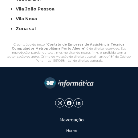
Vila João Pessoa
Vila Nova
Zona sul
O conteúdo do texto "
Contato de Empresa de Assistência Técnica
Computador Metropolitana Porto Alegre
" é de direito reservado. Sua
reprodução, parcial ou total, mesmo citando nossos links, é proibida sem a
autorização do autor. Crime de violação de direito autoral – artigo 184 do Código
Penal –
Lei 9610/98 - Lei de direitos autorais
.
Navegação
Home