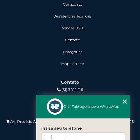
Comodato
Assistências Técnicas
vendas B2B
Contato
Categorias
Mapa do site
Contato
(51) 3012-1111
3r@3rinformatica.com.br
Olá! Fale agora pelo WhatsApp
Endereço
Av. Protásio Alves nº 3240 Lojas 7 e 8 - Petrópolis - Porto Alegre - RS
- 90410-007
Insira seu telefone