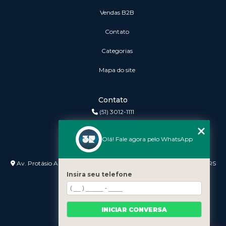
vendas B2B
Contato
Categorias
Mapa do site
Contato
(51) 3012-1111
3r@3rinformatica.com.br
Olá! Fale agora pelo WhatsApp
Endereço
Av. Protásio Alves nº 3240 Lojas 7 e 8 - Petrópolis - Porto Alegre - RS
- 90410-007
Insira seu telefone
INICIAR CONVERSA