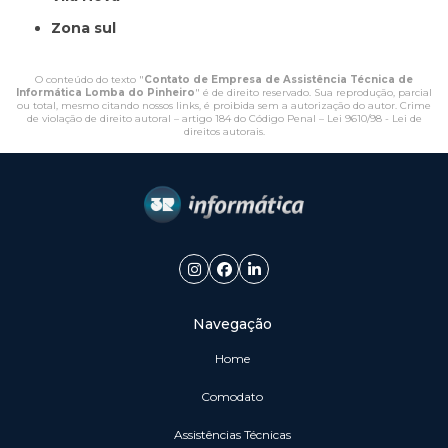
Zona sul
O conteúdo do texto "
Contato de Empresa de Assistência Técnica de
Informática Lomba do Pinheiro
" é de direito reservado. Sua reprodução, parcial
ou total, mesmo citando nossos links, é proibida sem a autorização do autor. Crime
de violação de direito autoral – artigo 184 do Código Penal –
Lei 9610/98 - Lei de
direitos autorais
.
Navegação
Home
Comodato
Assistências Técnicas