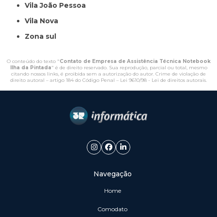
Vila João Pessoa
Vila Nova
Zona sul
O conteúdo do texto "
Contato de Empresa de Assistência Técnica Notebook
Ilha da Pintada
" é de direito reservado. Sua reprodução, parcial ou total, mesmo
citando nossos links, é proibida sem a autorização do autor. Crime de violação de
direito autoral – artigo 184 do Código Penal –
Lei 9610/98 - Lei de direitos autorais
.
Navegação
Home
Comodato