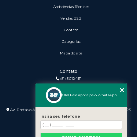
Assistências Técnicas
vendas B2B
Contato
Categorias
Mapa do site
Contato
(51) 3012-1111
3r@3rinformatica.com.br
Olá! Fale agora pelo WhatsApp
Endereço
Av. Protásio Alves nº 3240 Lojas 7 e 8 - Petrópolis - Porto Alegre - RS
- 90410-007
Insira seu telefone