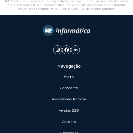
Sol
" é de direito reservado. Sua reprodução, parcial ou total, mesmo citando nossos
links, é proibida sem a autorização do autor. Crime de violação de direito autoral –
artigo 184 do Código Penal –
Lei 9610/98 - Lei de direitos autorais
.
Navegação
Home
Comodato
Assistências Técnicas
vendas B2B
Contato
Categorias