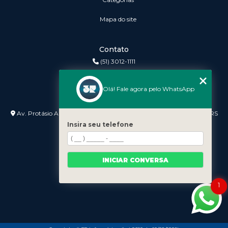
Mapa do site
Contato
(51) 3012-1111
3r@3rinformatica.com.br
Olá! Fale agora pelo WhatsApp
Endereço
Av. Protásio Alves nº 3240 Lojas 7 e 8 - Petrópolis - Porto Alegre - RS
- 90410-007
Insira seu telefone
INICIAR CONVERSA
1