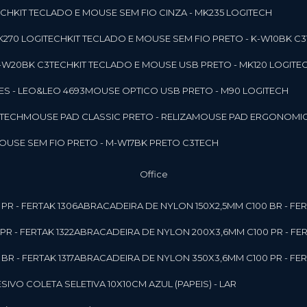
ECH
KIT TECLADO E MOUSE SEM FIO CINZA - MK235 LOGITECH
MK270 LOGITECH
KIT TECLADO E MOUSE SEM FIO PRETO - K-W10BK C
 K-W20BK C3TECH
KIT TECLADO E MOUSE USB PRETO - MK120 LOGITE
S - LEO&LEO 4693
MOUSE OPTICO USB PRETO - M90 LOGITECH
3TECH
MOUSE PAD CLASSIC PRETO - RELIZA
MOUSE PAD ERGONOMIC
MOUSE SEM FIO PRETO - M-W17BK PRETO C3TECH
Office
PR - FERTAK 1306
ABRACADEIRA DE NYLON 150X2,5MM C100 BR - FER
R - FERTAK 1322
ABRACADEIRA DE NYLON 200X3,6MM C100 PR - FER
R - FERTAK 1317
ABRACADEIRA DE NYLON 350X3,6MM C100 PR - FER
ESIVO COLETA SELETIVA 10X10CM AZUL (PAPEIS) - LAR