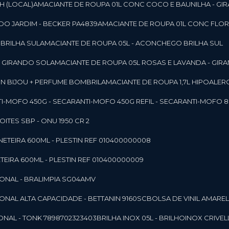
SH (LOCAL)
AMACIANTE DE ROUPA 01L CONC COCO E BAUNILHA - GI
DO JARDIM - BECKER PA4839
AMACIANTE DE ROUPA 01L CONC FLOR
 BRILHA SUL
AMACIANTE DE ROUPA 05L - ACONCHEGO BRILHA SUL
 - GIRANDO SOL
AMACIANTE DE ROUPA 05L ROSAS E LAVANDA - GIR
MON BIJOU + PERFUME BOMBRIL
AMACIANTE DE ROUPA 1,7L HIPOALE
NTI-MOFO 450G - SECAR
ANTI-MOFO 450G REFIL - SECAR
ANTI-MOFO 8
NOITES SBP - ONU 1950 CR 2
NETEIRA 600ML - PLESTIN REF 010400000008
TEIRA 600ML - PLESTIN REF 010400000009
IONAL - BRALIMPIA SG04AMV
IONAL ALTA CAPACIDADE - BETTANIN 9160SC
BOLSA DE VINIL AMAR
ONAL - TONK 7898702323403
BRILHA INOX 05L - BRILHOINOX CRIVEL