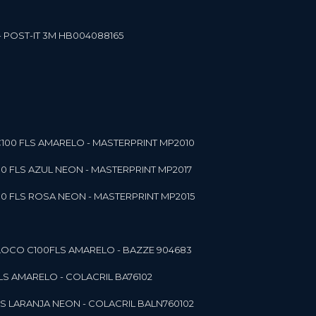
- POST-IT 3M HB004088165
C100 FLS AMARELO - MASTERPRINT MP2010
00 FLS AZUL NEON - MASTERPRINT MP2017
00 FLS ROSA NEON - MASTERPRINT MP2015
 BLOCO C100FLS AMARELO - BAZZE 904683
FLS AMARELO - COLACRIL BA76102
LS LARANJA NEON - COLACRIL BALN760102