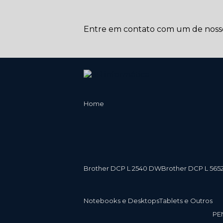
Entre em contato com um de nossos
Home
Brother DCP L 2540 DW
Brother DCP L 565
Notebooks e Desktops
Tablets e Outros
P