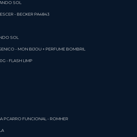
RANDO SOL
ESCER - BECKER PA4843
ANDO SOL
RGENICO - MON BIJOU + PERFUME BOMBRIL
0G - FLASH LIMP
ELA PCARRO FUNCIONAL - ROMHER
LA