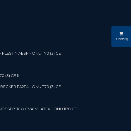
0
iten(s)
LESTIN AESP - ONU 1170 (3) GE II
 (3) GE II
ECKER PA2114 - ONU 1170 (3) GE II
NTISSEPTICO CVALV LATEX - ONU 1170 GE II