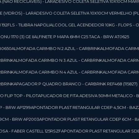
 (NAO RECICLAVEIS) - LAR
ADESIVO COLETA SELETIVA 10X10CM MAR
 (VIDROS) - LAR
ADESIVO COLETA SELETIVA 10X10CM VERMELHO (PL
92FLS - TILIBRA NAPOLI
ALCOOL GEL ACENDEDOR 10KG - FLOPS - ONU 
U 1170 (3) GE II
ALFINETE P MAPA 6MM C25 TACA - BRW AT0625
B0650
ALMOFADA CARIMBO N 2 AZUL - CARBRINK
ALMOFADA CARIMB
RBRINK
ALMOFADA CARIMBO N 3 AZUL - CARBRINK
ALMOFADA CARIM
RBRINK
ALMOFADA CARIMBO N 4 AZUL - CARBRINK
ALMOFADA CARIM
RBRINK
APAGADOR P QUADRO BRANCO - CARBRINK REF468 (115827)
FLIP TOP - PILOT
APLICADOR DE FITA ADESIVA 50MM METALICO - 
 - BRW AP1299
APONTADOR PLAST RETANGULAR CDEP 4,5CM - BAZ
9CM - BRW AP2003
APONTADOR PLAST RETANGULAR CDEP 6CM - B
SA - FABER CASTELL 125RSZF
APONTADOR PLAST RETANGULAR SDEP