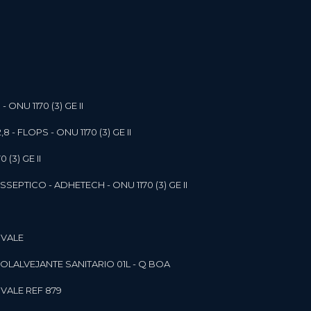
- ONU 1170 (3) GE II
,8 - FLOPS - ONU 1170 (3) GE II
 (3) GE II
SEPTICO - ADHETECH - ONU 1170 (3) GE II
 VALE
SOL
ALVEJANTE SANITARIO 01L - Q BOA
 VALE REF 879