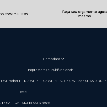
Faça seu orçamento agor
 especialistas!
mesmo
Comodato
Impressoras e Multifuncionais
2 DN
Brother HL 1212 W
HP P 1102 W
HP PRO 8610 W
Ricoh SP 4510 DN
S
teste
EN DRIVE 8GB - MULTILASER teste