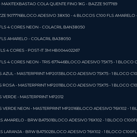
- MAXITEX
BASTAO COLA QUENTE FINO 1KG - BAZZE 907769
ZE 907776
BLOCO ADESIVO 38X50 - 4 BLOCOS C100 FLS AMARELO 
0FLS 4 CORES NEON - COLACRIL BAN38050
0FLS AMARELO - COLACRIL BA38050
LS 4 CORES - POST-IT 3M HB004402267
LS 4 CORES NEON - TRIS 677446
BLOCO ADESIVO 75X75 - 1 BLOCO 
LS AZUL - MASTERPRINT MP2013
BLOCO ADESIVO 75X75 - 1 BLOCO C1
LS ROSA - MASTERPRINT MP2011
BLOCO ADESIVO 75X75 - 1 BLOCO C1
LS VERDE - MASTERPRINT MP2012
LS VERDE NEON - MASTERPRINT MP2016
BLOCO ADESIVO 76X102 - 1
LS AMARELO - BRW BA7501
BLOCO ADESIVO 76X102 - 1 BLOCO C100
LS LARANJA - BRW BA7502
BLOCO ADESIVO 76X102 - 1 BLOCO C100F