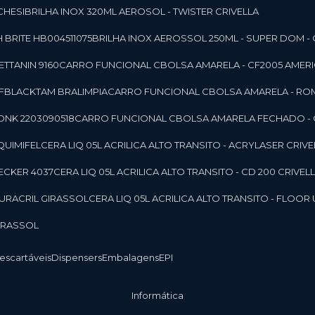
CHESI
BRILHA INOX 320ML AEROSOL - TWISTER CRIVELLA
 BRITE HB004511075
BRILHA INOX AEROSSOL 250ML - SUPER DOM - 
TTANIN 9160
CARRO FUNCIONAL CBOLSA AMARELA - CF2005 AMERI
CFBLACKTAM BRALIMPIA
CARRO FUNCIONAL CBOLSA AMARELA - R
ONK 2203090518
CARRO FUNCIONAL CBOLSA AMARELA FECHADO -
 QUIMIFEL
CERA LIQ 05L ACRILICA ALTO TRANSITO - ACRYLASER CRIVE
BECKER 4037
CERA LIQ 05L ACRILICA ALTO TRANSITO - CD 200 CRIVEL
 DURACRIL GIRASSOL
CERA LIQ 05L ACRILICA ALTO TRANSITO - FLO
GIRASSOL
Descartáveis
Dispensers
Embalagens
EPI
Informática