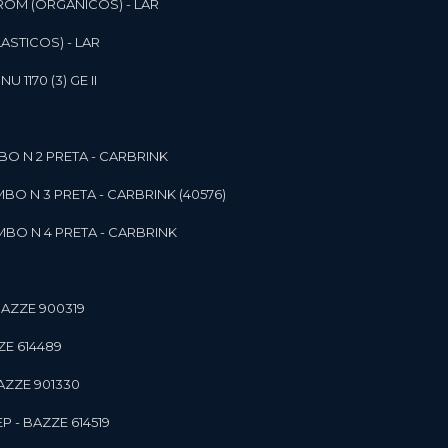
ROM (ORGANICOS) - LAR
ASTICOS) - LAR
1170 (3) GE II
O N 2 PRETA - CARBRINK
BO N 3 PRETA - CARBRINK (40576)
BO N 4 PRETA - CARBRINK
BAZZE 900319
ZE 614489
AZZE 901330
 - BAZZE 614519